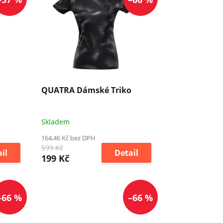
QUATRA Dámské Triko
Skladem
164,46 Kč bez DPH
599 Kč
il
Detail
199 Kč
–66 %
–66 %