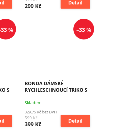
il
Detail
299 Kč
–33 %
–33 %
BONDA DÁMSKÉ
KO S
RYCHLESCHNOUCÍ TRIKO S
COOL-DRY
Skladem
329,75 Kč bez DPH
599 Kč
il
Detail
399 Kč