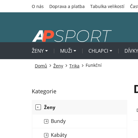
Přejít
O nás
Doprava a platba
Tabulka velikostí
Čas
na
obsah
ŽENY
MUŽI
CHLAPCI
DÍVK
Funkční
Domů
Ženy
Trika
P
Kategorie
Přeskočit
o
kategorie
s
Ř
Ženy
t
a
r
z
Bundy
a
e
V
n
n
ý
Kabáty