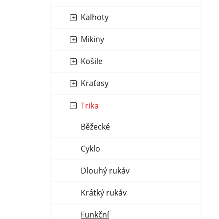
n
í
p
í
Kalhoty
p
i
p
r
s
Mikiny
a
o
p
n
d
r
Košile
e
u
o
l
k
d
Kraťasy
t
u
Trika
ů
k
t
Běžecké
ů
Cyklo
Dlouhý rukáv
Krátký rukáv
Funkční