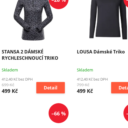
STANSA 2 DÁMSKÉ
LOUSA Dámské Triko
RYCHLESCHNOUCÍ TRIKO
Skladem
Skladem
412,40 Kč bez DPH
412,40 Kč bez DPH
699 Kč
799 Kč
Detail
Deta
499 Kč
499 Kč
–66 %