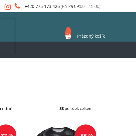
+420 775 173 426
NÁKUPNÍ
Prázdný košík
KOŠÍK
38
položek celkem
cedně
–37 %
–66 %