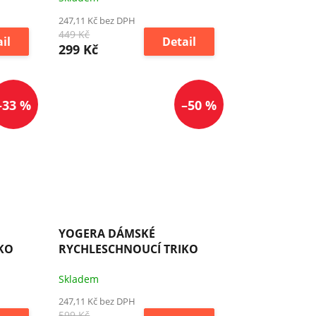
247,11 Kč bez DPH
449 Kč
il
Detail
299 Kč
–33 %
–50 %
YOGERA DÁMSKÉ
KO
RYCHLESCHNOUCÍ TRIKO
Skladem
247,11 Kč bez DPH
599 Kč