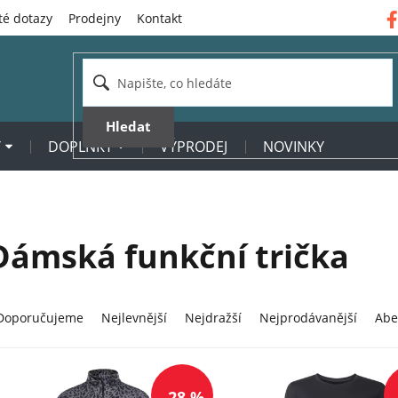
té dotazy
Prodejny
Kontakt
Hledat
Y
DOPLŇKY
VÝPRODEJ
NOVINKY
Dámská funkční trička
Doporučujeme
Nejlevnější
Nejdražší
Nejprodávanější
Abe
–28 %