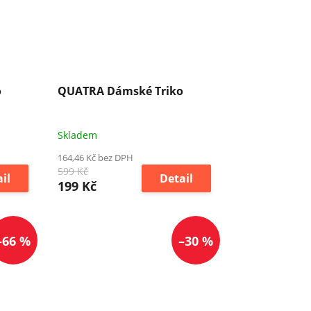
o
QUATRA Dámské Triko
Skladem
164,46 Kč bez DPH
599 Kč
il
Detail
199 Kč
–66 %
–30 %