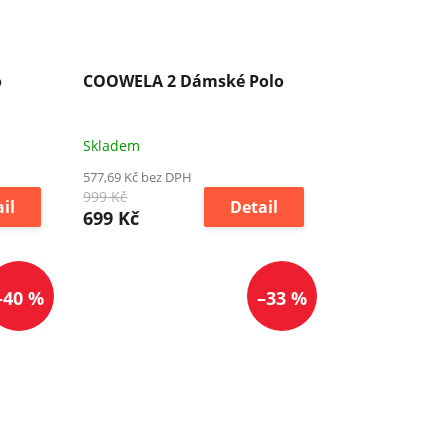
o
COOWELA 2 Dámské Polo
Skladem
577,69 Kč bez DPH
999 Kč
il
Detail
699 Kč
–40 %
–33 %