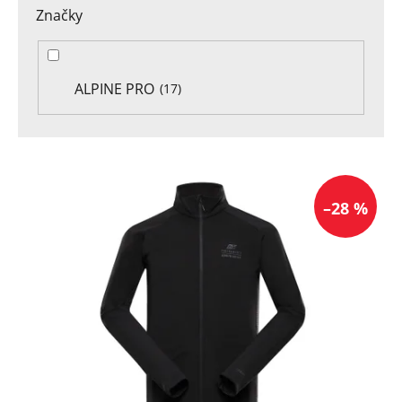
Značky
ALPINE PRO
17
V
ý
–28 %
p
i
s
p
r
o
d
u