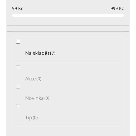
p
r
99
Kč
999
Kč
o
d
u
k
t
Na skladě
17
ů
Akce
0
Novinka
0
Tip
0