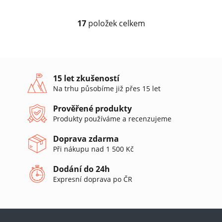
17
položek celkem
O
v
l
á
d
a
15 let zkušeností
c
Na trhu působíme již přes 15 let
í
p
Prověřené produkty
r
Produkty používáme a recenzujeme
v
k
Doprava zdarma
y
v
Při nákupu nad 1 500 Kč
ý
p
Dodání do 24h
i
Expresní doprava po ČR
s
u