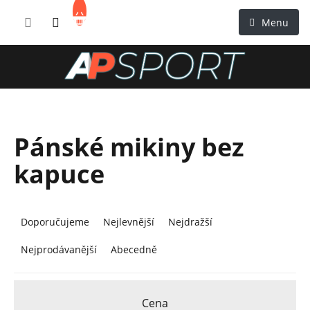
Přejít
NÁKUPNÍ
na
KOŠÍK
obsah
Pánské mikiny bez
kapuce
Ř
a
Doporučujeme
Nejlevnější
Nejdražší
z
Nejprodávanější
Abecedně
e
n
í
Cena