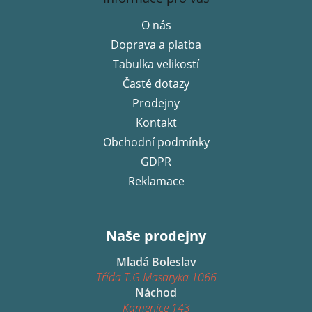
p
O nás
a
Doprava a platba
t
í
Tabulka velikostí
Časté dotazy
Prodejny
Kontakt
Obchodní podmínky
GDPR
Reklamace
Naše prodejny
Mladá Boleslav
Třída T.G.Masaryka 1066
Náchod
Kamenice 143