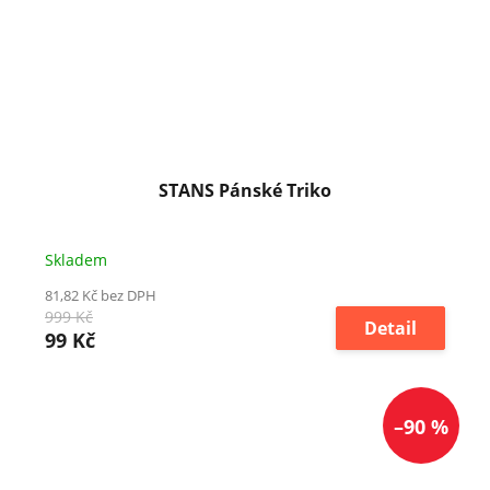
STANS Pánské Triko
Skladem
81,82 Kč bez DPH
999 Kč
Detail
99 Kč
–90 %