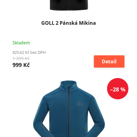
k
t
ů
GOLL 2 Pánská Mikina
Skladem
825,62 Kč bez DPH
1 399 Kč
Detail
999 Kč
–28 %