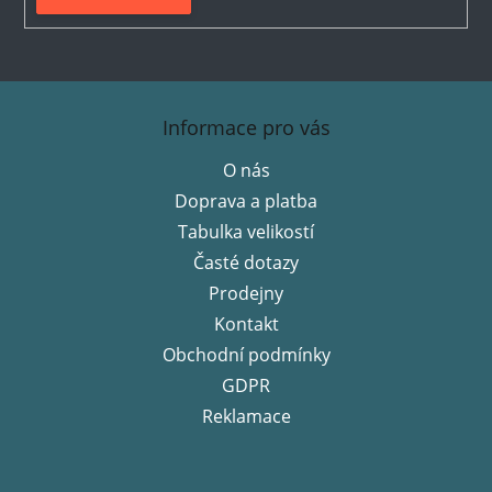
Z
á
Informace pro vás
p
O nás
a
Doprava a platba
t
í
Tabulka velikostí
Časté dotazy
Prodejny
Kontakt
Obchodní podmínky
GDPR
Reklamace