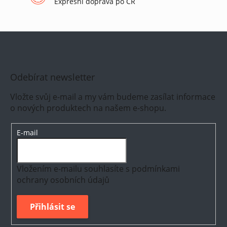
Expresní doprava po ČR
Odebírat newsletter
Vložte svůj e-mail a my vám budeme zasílat informace
o nových produktech na našem e-shopu.
E-mail
Vložením e-mailu souhlasíte s
podmínkami
ochrany osobních údajů
Přihlásit se