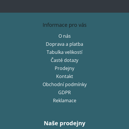
Z
á
Informace pro vás
p
O nás
a
Doprava a platba
t
í
Tabulka velikostí
Časté dotazy
Prodejny
Kontakt
Obchodní podmínky
GDPR
Reklamace
Naše prodejny