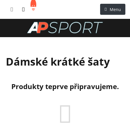
Přejít
NÁKUPNÍ
na
KOŠÍK
obsah
Dámské krátké šaty
Produkty teprve připravujeme.