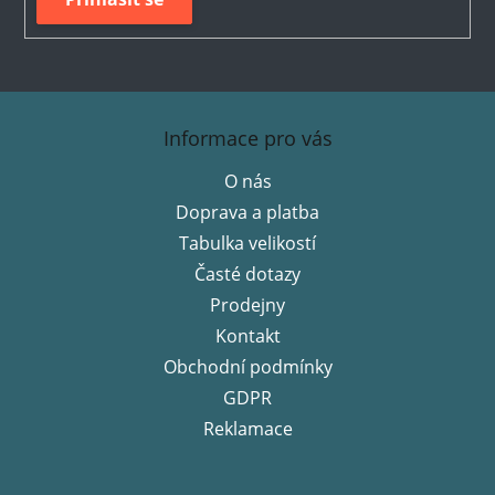
Z
á
Informace pro vás
p
O nás
a
Doprava a platba
t
í
Tabulka velikostí
Časté dotazy
Prodejny
Kontakt
Obchodní podmínky
GDPR
Reklamace