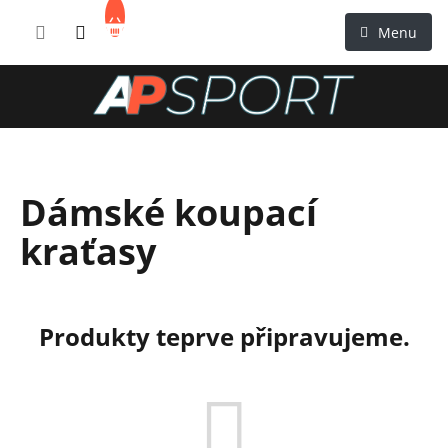
Přejít
NÁKUPNÍ
na
KOŠÍK
obsah
Dámské koupací
kraťasy
Produkty teprve připravujeme.