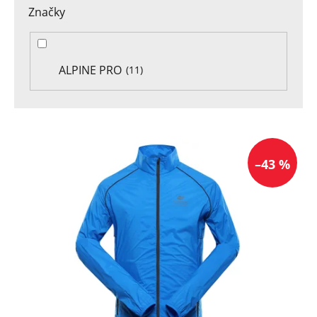
Značky
ALPINE PRO
11
V
ý
–43 %
p
i
s
p
r
o
d
u