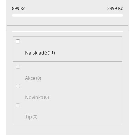
p
r
899
Kč
2499
Kč
o
d
u
k
t
Na skladě
11
ů
Akce
0
Novinka
0
Tip
0