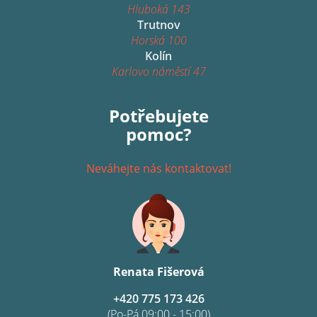
Hluboká 143
Trutnov
Horská 100
Kolín
Karlovo náměstí 47
Potřebujete
pomoc?
Neváhejte nás kontaktovat!
Renata Fišerová
+420 775 173 426
(Po-Pá 09:00 - 15:00)