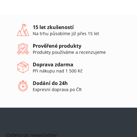
v
l
á
d
a
15 let zkušeností
c
Na trhu působíme již přes 15 let
í
p
Prověřené produkty
r
Produkty používáme a recenzujeme
v
k
Doprava zdarma
y
v
Při nákupu nad 1 500 Kč
ý
p
Dodání do 24h
i
Expresní doprava po ČR
s
u
Odebírat newsletter