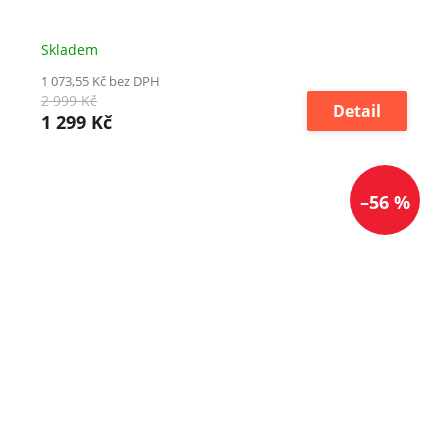
Skladem
1 073,55 Kč bez DPH
2 999 Kč
Detail
1 299 Kč
–56 %