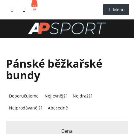
Přejít
NÁKUPNÍ
na
KOŠÍK
obsah
Pánské běžkařské
bundy
Ř
a
Doporučujeme
Nejlevnější
Nejdražší
z
Nejprodávanější
Abecedně
e
n
í
Cena