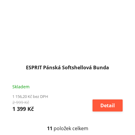
ESPRIT Pánská Softshellová Bunda
Skladem
1 156,20 Kč bez DPH
2 999 Kč
Detail
1 399 Kč
11
položek celkem
O