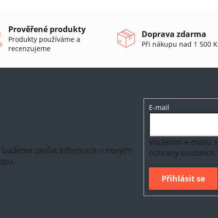
Prověřené produkty
Doprava zdarma
Produkty používáme a
Při nákupu nad 1 500 K
recenzujeme
E-mail
Vložením e-mailu s
m budeme zasílat informace o nových
ochrany osobních 
opu.
Přihlásit se