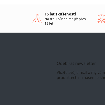
15 let zkušeností
Na trhu působíme již přes
15 let
Odebírat newsletter
Vložte svůj e-mail a my vá
produktech na našem e-sh