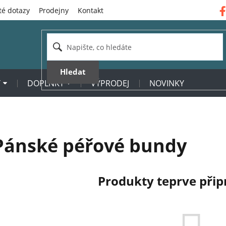
té dotazy
Prodejny
Kontakt
Hledat
Y
DOPLŇKY
VÝPRODEJ
NOVINKY
Pánské péřové bundy
Produkty teprve při