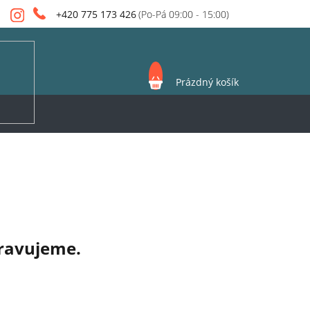
+420 775 173 426
NÁKUPNÍ
Prázdný košík
KOŠÍK
pravujeme.