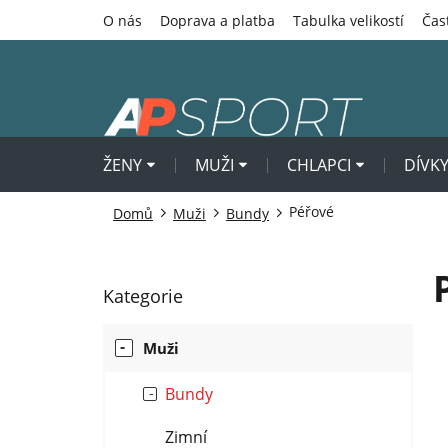
Přejít
O nás
Doprava a platba
Tabulka velikostí
Čas
na
obsah
ŽENY
MUŽI
CHLAPCI
DÍVK
Péřové
Domů
Muži
Bundy
P
Kategorie
Přeskočit
o
kategorie
s
Muži
t
r
Bundy
a
n
Zimní