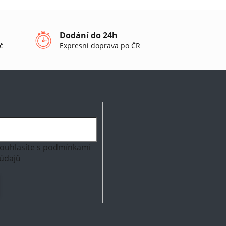
Dodání do 24h
č
Expresní doprava po ČR
ouhlasíte s
podmínkami
údajů