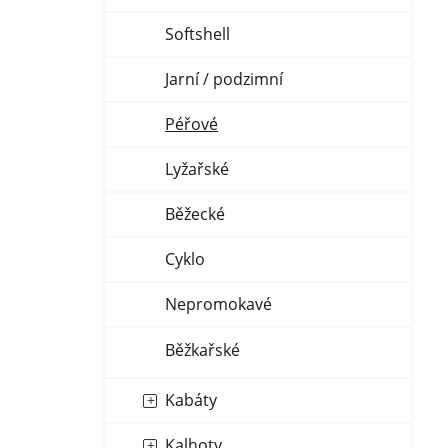
n
Softshell
í
p
Jarní / podzimní
a
n
Péřové
e
l
Lyžařské
Běžecké
Cyklo
Nepromokavé
Běžkařské
Kabáty
Kalhoty