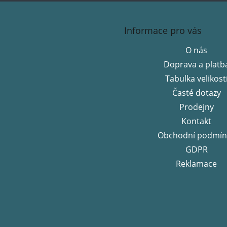
Z
á
Informace pro vás
p
a
O nás
t
Doprava a platb
í
Tabulka velikost
Časté dotazy
Prodejny
Kontakt
Obchodní podmín
GDPR
Reklamace