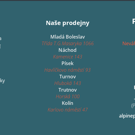
Naše prodejny
Mladá Boleslav
a
Třída T.G.Masaryka 1066
Neváh
í
Náchod
Kamenice 143
Písek
Havlíčkovo náměstí 93
Turnov
ky
Hluboká 143
Trutnov
Horská 100
Kolín
(
Karlovo náměstí 47
alpine