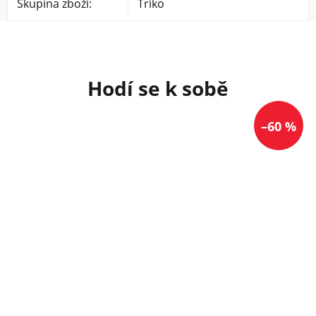
Skupina zboží
:
Triko
–60 %