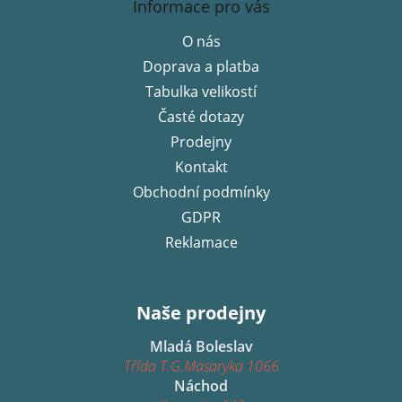
á
Informace pro vás
p
O nás
a
Doprava a platba
t
í
Tabulka velikostí
Časté dotazy
Prodejny
Kontakt
Obchodní podmínky
GDPR
Reklamace
Naše prodejny
Mladá Boleslav
Třída T.G.Masaryka 1066
Náchod