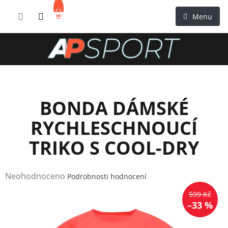
Přejít
NÁKUPNÍ
na
KOŠÍK
obsah
BONDA DÁMSKÉ
RYCHLESCHNOUCÍ
TRIKO S COOL-DRY
Průměrné
Neohodnoceno
Podrobnosti hodnocení
hodnocení
599 Kč
produktu
–33 %
je
0,0