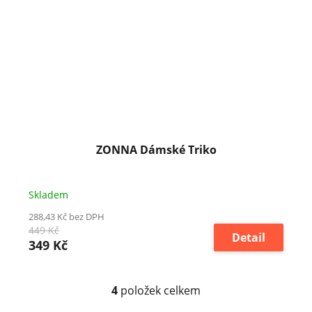
ZONNA Dámské Triko
Skladem
288,43 Kč bez DPH
449 Kč
Detail
349 Kč
4
položek celkem
O
v