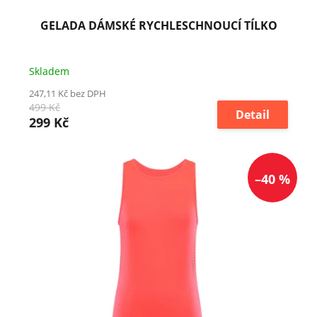
ů
GELADA DÁMSKÉ RYCHLESCHNOUCÍ TÍLKO
Skladem
247,11 Kč bez DPH
499 Kč
Detail
299 Kč
–40 %