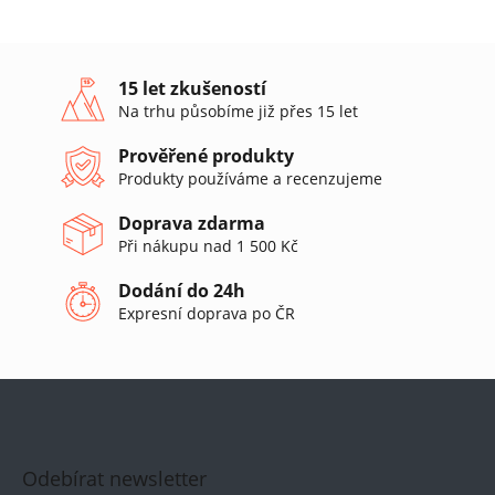
l
á
d
a
15 let zkušeností
c
Na trhu působíme již přes 15 let
í
p
Prověřené produkty
r
Produkty používáme a recenzujeme
v
k
Doprava zdarma
y
v
Při nákupu nad 1 500 Kč
ý
p
Dodání do 24h
i
Expresní doprava po ČR
s
u
Odebírat newsletter