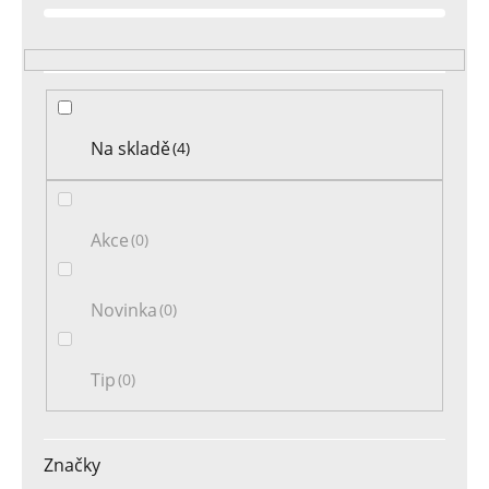
o
d
u
k
t
Na skladě
4
ů
Akce
0
Novinka
0
Tip
0
Značky