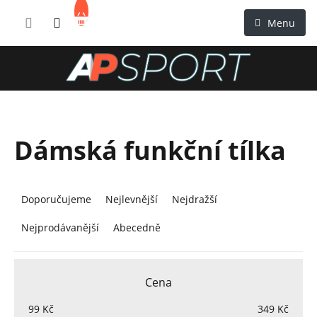
Přejít
NÁKUPNÍ
na
KOŠÍK
obsah
Dámská funkční tílka
Ř
a
Doporučujeme
Nejlevnější
Nejdražší
z
Nejprodávanější
Abecedně
e
n
í
Cena
p
r
99
Kč
349
Kč