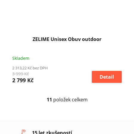
ZELIME Unisex Obuv outdoor
Skladem
2 313,22 Kč bez DPH
3 999 Kč
Detail
2 799 Kč
11
položek celkem
O
v
l
á
d
a
15 let zkušeností