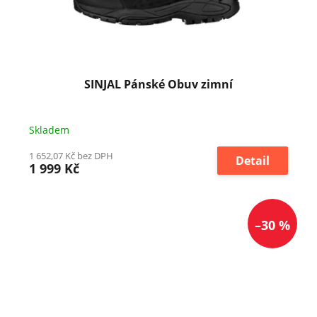
SINJAL Pánské Obuv zimní
Skladem
1 652,07 Kč bez DPH
Detail
1 999 Kč
–30 %