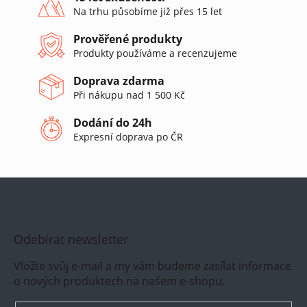
c
Na trhu působíme již přes 15 let
í
p
Prověřené produkty
r
Produkty používáme a recenzujeme
v
k
Doprava zdarma
y
v
Při nákupu nad 1 500 Kč
ý
p
Dodání do 24h
i
Expresní doprava po ČR
s
u
Odebírat newsletter
Vložte svůj e-mail a my vám budeme zasílat informace
o nových produktech na našem e-shopu.