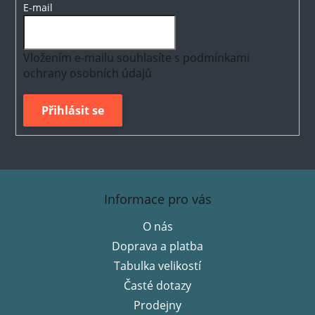
E-mail
Vložením e-mailu souhlasíte s
podmínkami
ochrany osobních údajů
Přihlásit se
Z
á
Informace pro vás
p
O nás
a
Doprava a platba
t
í
Tabulka velikostí
Časté dotazy
Prodejny