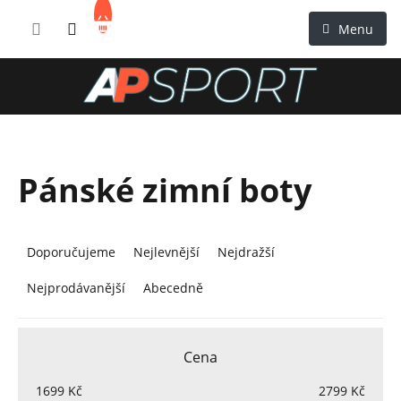
Přejít
NÁKUPNÍ
na
KOŠÍK
obsah
Pánské zimní boty
Ř
a
Doporučujeme
Nejlevnější
Nejdražší
z
Nejprodávanější
Abecedně
e
n
í
Cena
p
r
1699
Kč
2799
Kč