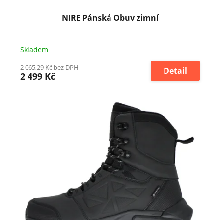
ů
NIRE Pánská Obuv zimní
Skladem
2 065,29 Kč bez DPH
Detail
2 499 Kč