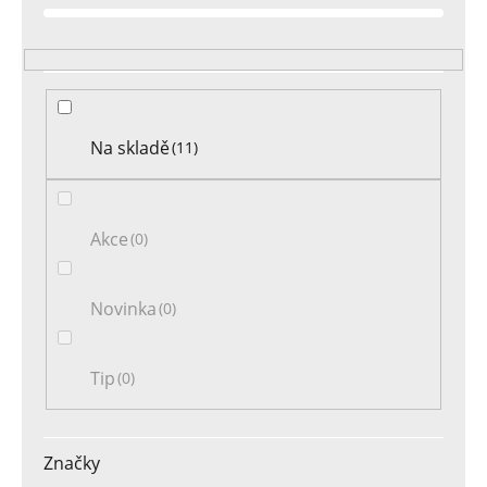
o
d
u
k
t
Na skladě
11
ů
Akce
0
Novinka
0
Tip
0
Značky