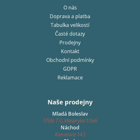
p
O nás
a
Doprava a platba
t
í
Tabulka velikostí
Časté dotazy
Prodejny
Kontakt
Obchodní podmínky
GDPR
Reklamace
Naše prodejny
Mladá Boleslav
Třída T.G.Masaryka 1066
Náchod
Kamenice 143