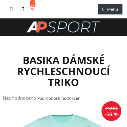
Přejít
NÁKUPNÍ
na
KOŠÍK
obsah
BASIKA DÁMSKÉ
RYCHLESCHNOUCÍ
TRIKO
Průměrné
Neohodnoceno
Podrobnosti hodnocení
hodnocení
449 Kč
produktu
–33 %
je
0,0