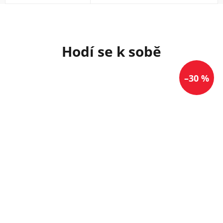
–30 %