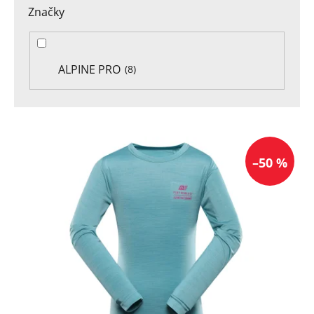
Značky
ALPINE PRO
8
V
ý
–50 %
p
i
s
p
r
o
d
u