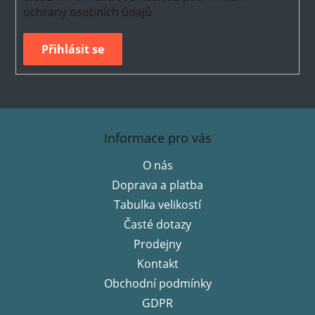
ochrany osobních údajů
Přihlásit se
Z
á
Informace pro vás
p
O nás
a
Doprava a platba
t
í
Tabulka velikostí
Časté dotazy
Prodejny
Kontakt
Obchodní podmínky
GDPR