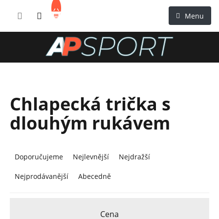
Přejít
NÁKUPNÍ
na
KOŠÍK
obsah
Chlapecká trička s
dlouhým rukávem
Ř
a
Doporučujeme
Nejlevnější
Nejdražší
z
Nejprodávanější
Abecedně
e
n
í
Cena