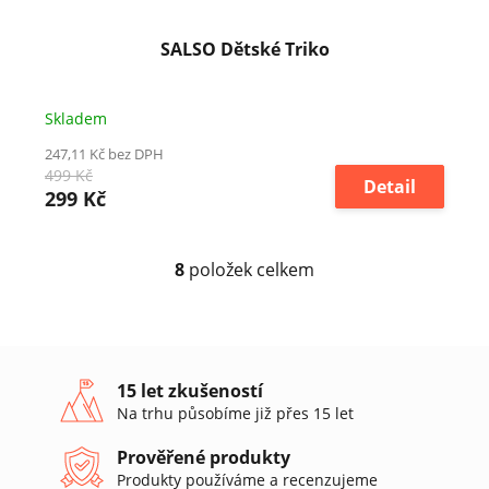
SALSO Dětské Triko
Skladem
247,11 Kč bez DPH
499 Kč
Detail
299 Kč
8
položek celkem
O
v
l
á
d
a
15 let zkušeností
c
Na trhu působíme již přes 15 let
í
p
Prověřené produkty
r
Produkty používáme a recenzujeme
v