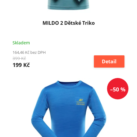
k
t
ů
MILDO 2 Dětské Triko
Skladem
164,46 Kč bez DPH
399 Kč
Detail
199 Kč
–50 %