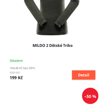
MILDO 2 Dětské Triko
Skladem
164,46 Kč bez DPH
399 Kč
Detail
199 Kč
–50 %