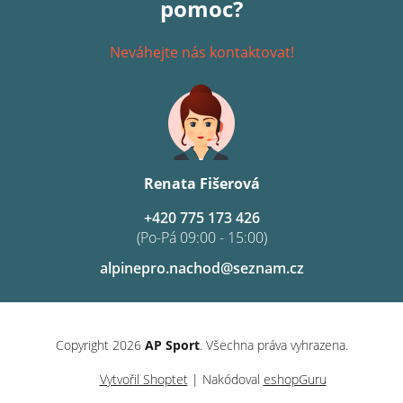
pomoc?
Neváhejte nás kontaktovat!
Renata Fišerová
+420 775 173 426
(Po-Pá 09:00 - 15:00)
alpinepro.nachod@seznam.cz
Copyright 2026
AP Sport
. Všechna práva vyhrazena.
Vytvořil Shoptet
| Nakódoval
eshopGuru