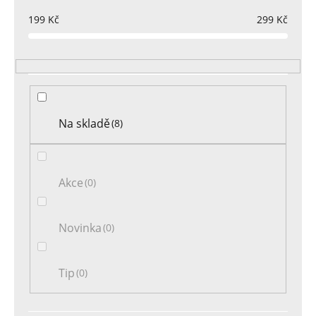
p
r
199
Kč
299
Kč
o
d
u
k
t
Na skladě
8
ů
Akce
0
Novinka
0
Tip
0