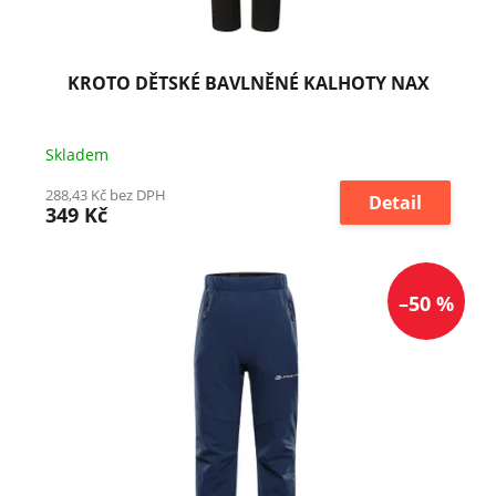
k
t
ů
KROTO DĚTSKÉ BAVLNĚNÉ KALHOTY NAX
Skladem
288,43 Kč bez DPH
Detail
349 Kč
–50 %