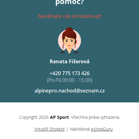
pomoc?
Neváhejte nás kontaktovat!
Renata Fišerová
+420 775 173 426
(Po-Pá 09:00 - 15:00)
alpinepro.nachod@seznam.cz
Copyright 2026
AP Sport
. Všechna práva vyhrazena.
Vytvořil Shoptet
| Nakódoval
eshopGuru