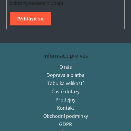
ochrany osobních údajů
Přihlásit se
Z
á
Informace pro vás
p
O nás
a
Doprava a platba
t
í
Tabulka velikostí
Časté dotazy
Prodejny
Kontakt
Obchodní podmínky
GDPR