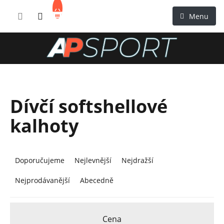
Přejít
NÁKUPNÍ
na
KOŠÍK
obsah
Dívčí softshellové
kalhoty
Ř
a
Doporučujeme
Nejlevnější
Nejdražší
z
Nejprodávanější
Abecedně
e
n
í
Cena