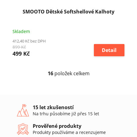
SMOOTO Dětské Softshellové Kalhoty
Skladem
412,40 Kč bez DPH
899 Kč
Detail
499 Kč
16
položek celkem
O
v
l
á
d
a
15 let zkušeností
c
Na trhu působíme již přes 15 let
í
p
Prověřené produkty
r
Produkty používáme a recenzujeme
v