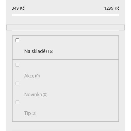
p
r
349
Kč
1299
Kč
o
d
u
k
t
Na skladě
16
ů
Akce
0
Novinka
0
Tip
0