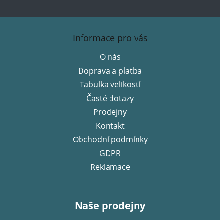
Z
á
Informace pro vás
p
O nás
a
Doprava a platba
t
í
Tabulka velikostí
Časté dotazy
Prodejny
Kontakt
Obchodní podmínky
GDPR
Reklamace
Naše prodejny