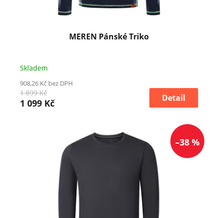
k
t
ů
MEREN Pánské Triko
Skladem
908,26 Kč bez DPH
1 899 Kč
Detail
1 099 Kč
–38 %