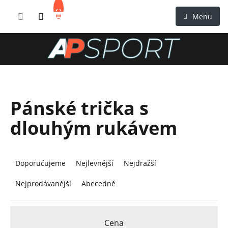
Přejít
NÁKUPNÍ
na
KOŠÍK
obsah
Pánské trička s
dlouhým rukávem
Ř
a
Doporučujeme
Nejlevnější
Nejdražší
z
Nejprodávanější
Abecedně
e
n
í
Cena