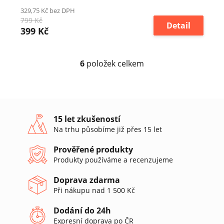
329,75 Kč bez DPH
799 Kč
Detail
399 Kč
6
položek celkem
O
v
l
á
d
a
15 let zkušeností
c
Na trhu působíme již přes 15 let
í
p
Prověřené produkty
r
Produkty používáme a recenzujeme
v
k
Doprava zdarma
y
v
Při nákupu nad 1 500 Kč
ý
p
Dodání do 24h
i
Expresní doprava po ČR