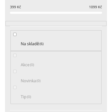
p
r
399
Kč
1099
Kč
o
d
u
k
t
Na skladě
6
ů
Akce
0
Novinka
0
Tip
0