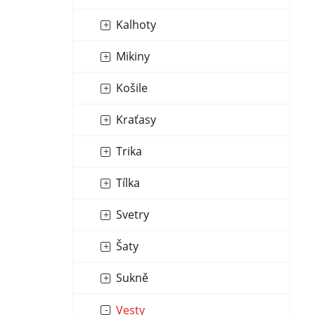
n
í
Kalhoty
p
Mikiny
a
n
Košile
e
l
Kraťasy
Trika
Tílka
Svetry
Šaty
Sukně
Vesty