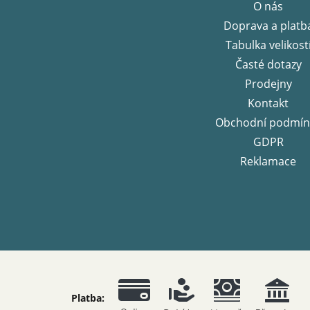
a
O nás
t
Doprava a platb
í
Tabulka velikost
Časté dotazy
Prodejny
Kontakt
Obchodní podmín
GDPR
Reklamace
Platba: