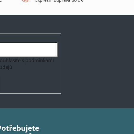
č
Expresní doprava po ČR
ouhlasíte s
podmínkami
údajů
Potřebujete