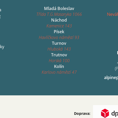
Mladá Boleslav
a
Třída T.G.Masaryka 1066
Neváh
í
Náchod
Kamenice 143
Písek
Havlíčkovo náměstí 93
Turnov
ky
Hluboká 143
Trutnov
Horská 100
Kolín
(
Karlovo náměstí 47
alpine
Doprava: