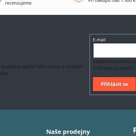
Při nákupu nad 1 500 K
recenzujeme
E-mail
Vložením e-mailu s
m budeme zasílat informace o nových
ochrany osobních 
opu.
Přihlásit se
Naše prodejny