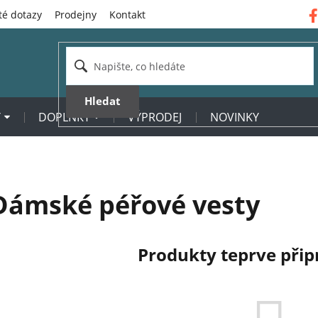
té dotazy
Prodejny
Kontakt
Hledat
Y
DOPLŇKY
VÝPRODEJ
NOVINKY
Dámské péřové vesty
Produkty teprve při