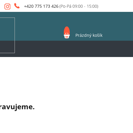
+420 775 173 426
NÁKUPNÍ
Prázdný košík
KOŠÍK
pravujeme.