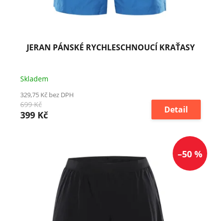
JERAN PÁNSKÉ RYCHLESCHNOUCÍ KRAŤASY
Skladem
329,75 Kč bez DPH
699 Kč
Detail
399 Kč
–50 %