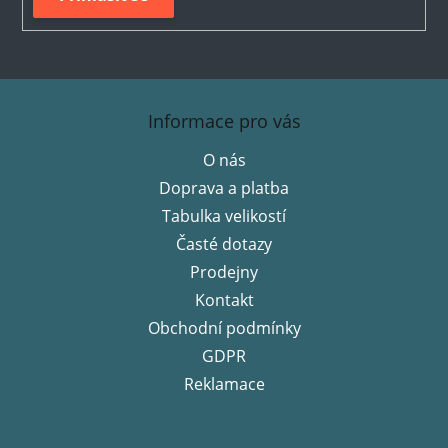
Z
á
Informace pro vás
p
O nás
a
Doprava a platba
t
í
Tabulka velikostí
Časté dotazy
Prodejny
Kontakt
Obchodní podmínky
GDPR
Reklamace