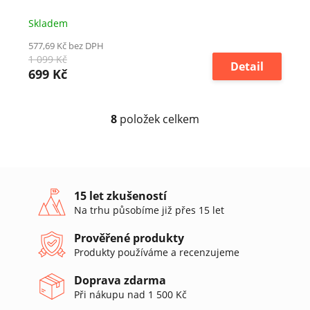
Skladem
577,69 Kč bez DPH
1 099 Kč
Detail
699 Kč
8
položek celkem
O
v
l
á
d
a
15 let zkušeností
c
Na trhu působíme již přes 15 let
í
p
Prověřené produkty
r
Produkty používáme a recenzujeme
v
k
Doprava zdarma
y
v
Při nákupu nad 1 500 Kč
ý