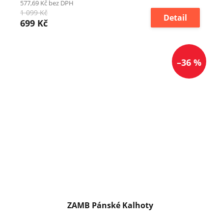
577,69 Kč bez DPH
1 099 Kč
Detail
699 Kč
–36 %
ZAMB Pánské Kalhoty