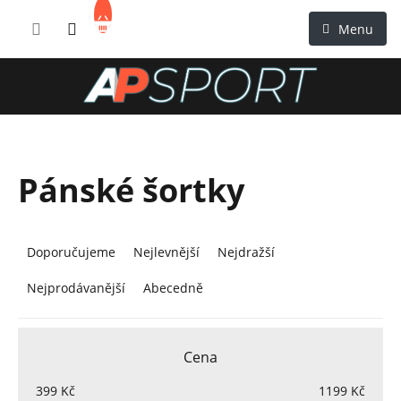
Přejít
NÁKUPNÍ
na
KOŠÍK
obsah
Pánské šortky
Ř
a
Doporučujeme
Nejlevnější
Nejdražší
z
Nejprodávanější
Abecedně
e
n
í
Cena
p
r
399
Kč
1199
Kč