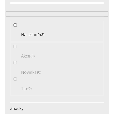
o
d
u
k
t
Na skladě
8
ů
Akce
0
Novinka
0
Tip
0
Značky