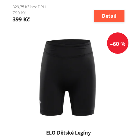
329,75 Kč bez DPH
799 Kč
Detail
399 Kč
–60 %
ELO Dětské Legíny