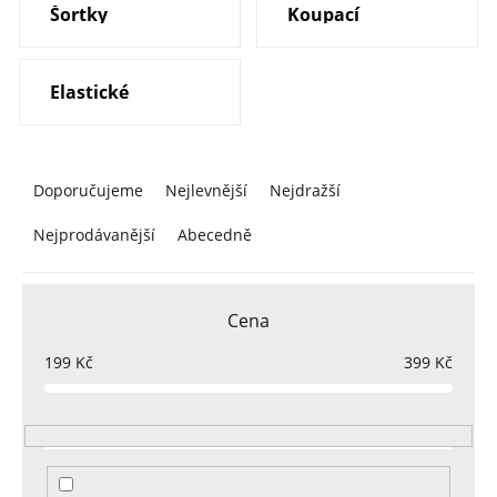
Šortky
Koupací
Elastické
Ř
a
Doporučujeme
Nejlevnější
Nejdražší
z
Nejprodávanější
Abecedně
e
n
í
Cena
p
r
199
Kč
399
Kč
o
d
u
k