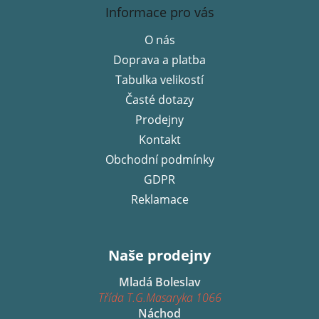
á
Informace pro vás
p
O nás
a
Doprava a platba
t
í
Tabulka velikostí
Časté dotazy
Prodejny
Kontakt
Obchodní podmínky
GDPR
Reklamace
Naše prodejny
Mladá Boleslav
Třída T.G.Masaryka 1066
Náchod