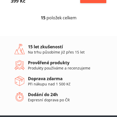
399 Kč
15
položek celkem
O
v
l
á
d
a
15 let zkušeností
c
Na trhu působíme již přes 15 let
í
p
Prověřené produkty
r
Produkty používáme a recenzujeme
v
k
Doprava zdarma
y
v
Při nákupu nad 1 500 Kč
ý
p
Dodání do 24h
i
Expresní doprava po ČR
s
u