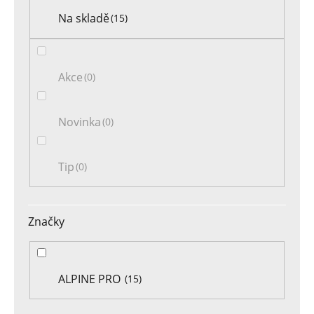
t
Na skladě
15
ů
Akce
0
Novinka
0
Tip
0
Značky
ALPINE PRO
15