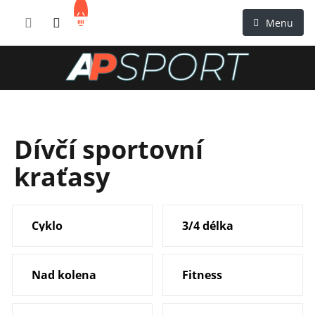
Přejít
NÁKUPNÍ
na
KOŠÍK
obsah
Dívčí sportovní
kraťasy
Cyklo
3/4 délka
Nad kolena
Fitness