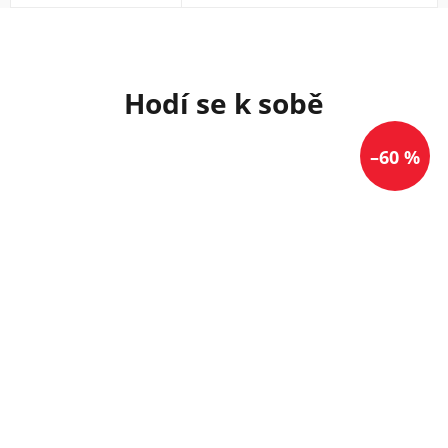
–60 %