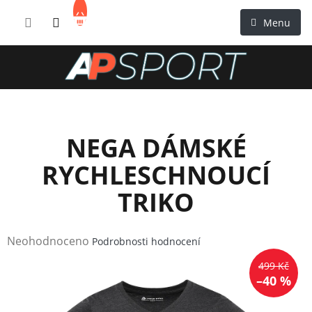
Přejít
NÁKUPNÍ
na
KOŠÍK
obsah
NEGA DÁMSKÉ
RYCHLESCHNOUCÍ
TRIKO
Průměrné
Neohodnoceno
Podrobnosti hodnocení
hodnocení
499 Kč
produktu
–40 %
je
0,0