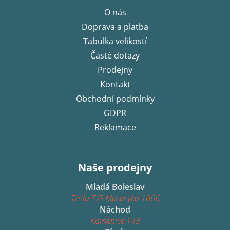
p
O nás
a
Doprava a platba
t
í
Tabulka velikostí
Časté dotazy
Prodejny
Kontakt
Obchodní podmínky
GDPR
Reklamace
Naše prodejny
Mladá Boleslav
Třída T.G.Masaryka 1066
Náchod
Kamenice 143