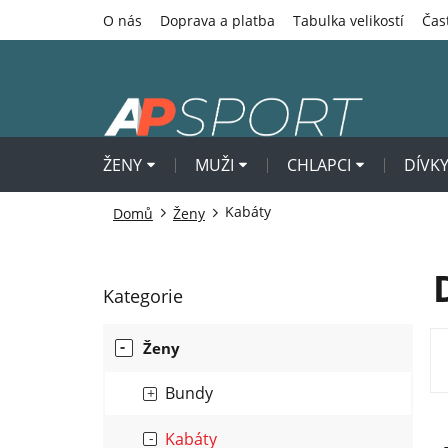
Přejít
O nás
Doprava a platba
Tabulka velikostí
Čas
na
obsah
ŽENY
MUŽI
CHLAPCI
DÍVK
Kabáty
Domů
Ženy
P
Kategorie
Přeskočit
o
kategorie
s
Ženy
t
r
Bundy
a
Ř
n
Kabáty