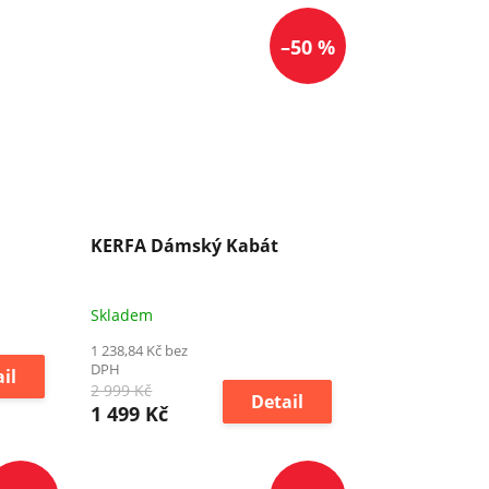
–50 %
KERFA Dámský Kabát
Skladem
1 238,84 Kč bez
DPH
il
2 999 Kč
Detail
1 499 Kč