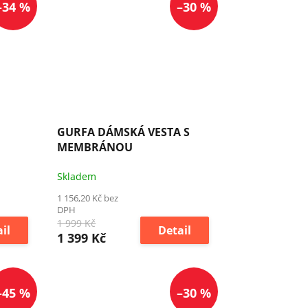
–34 %
–30 %
GURFA DÁMSKÁ VESTA S
MEMBRÁNOU
Skladem
1 156,20 Kč bez
DPH
1 999 Kč
il
Detail
1 399 Kč
–45 %
–30 %