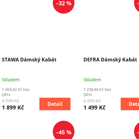
–32 %
STAWA Dámský Kabát
DEFRA Dámský Kabát
Skladem
Skladem
1 569,42 Kč bez
1 238,84 Kč bez
DPH
DPH
2 799 Kč
2 299 Kč
Detail
Deta
1 899 Kč
1 499 Kč
–45 %