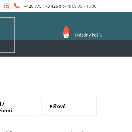
+420 775 173 426
NÁKUPNÍ
Prázdný košík
KOŠÍK
í /
Péřové
zimní