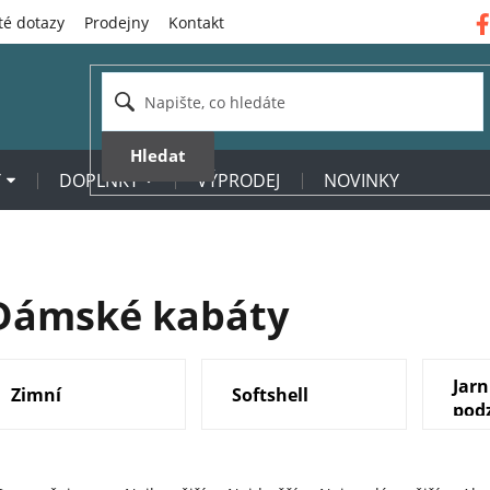
té dotazy
Prodejny
Kontakt
Hledat
Y
DOPLŇKY
VÝPRODEJ
NOVINKY
Dámské kabáty
Jarn
Zimní
Softshell
pod