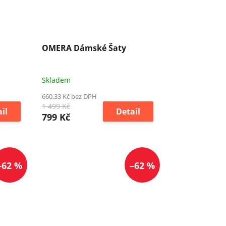
OMERA Dámské Šaty
Skladem
660,33 Kč bez DPH
1 499 Kč
il
Detail
799 Kč
–62 %
–62 %