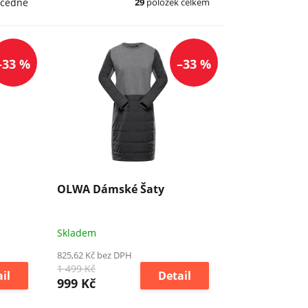
29
položek celkem
cedně
–33 %
–33 %
OLWA Dámské Šaty
Skladem
825,62 Kč bez DPH
1 499 Kč
il
Detail
999 Kč