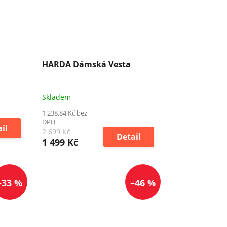
HARDA Dámská Vesta
Skladem
1 238,84 Kč bez
DPH
il
2 699 Kč
Detail
1 499 Kč
–33 %
–46 %