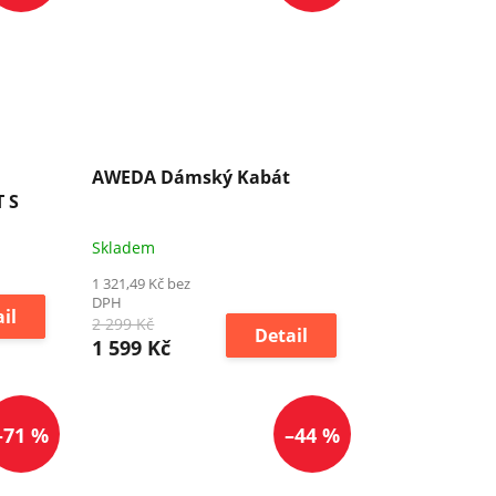
AWEDA Dámský Kabát
 S
Skladem
1 321,49 Kč bez
DPH
il
2 299 Kč
Detail
1 599 Kč
–71 %
–44 %