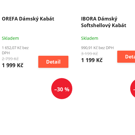
OREFA Dámský Kabát
IBORA Dámský
Softshellový Kabát
Skladem
Skladem
1 652,07 Kč bez
990,91 Kč bez DPH
DPH
3 199 Kč
Deta
2 799 Kč
1 199 Kč
Detail
1 999 Kč
–30 %