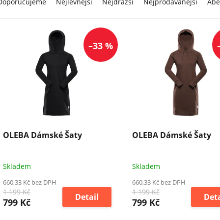
Doporučujeme
Nejlevnější
Nejdražší
Nejprodávanější
Abe
–33 %
OLEBA Dámské Šaty
OLEBA Dámské Šaty
Skladem
Skladem
660,33 Kč bez DPH
660,33 Kč bez DPH
1 199 Kč
1 199 Kč
Detail
Deta
799 Kč
799 Kč