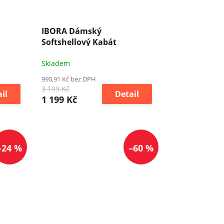
IBORA Dámský
Softshellový Kabát
Skladem
990,91 Kč bez DPH
3 199 Kč
il
Detail
1 199 Kč
–24 %
–60 %