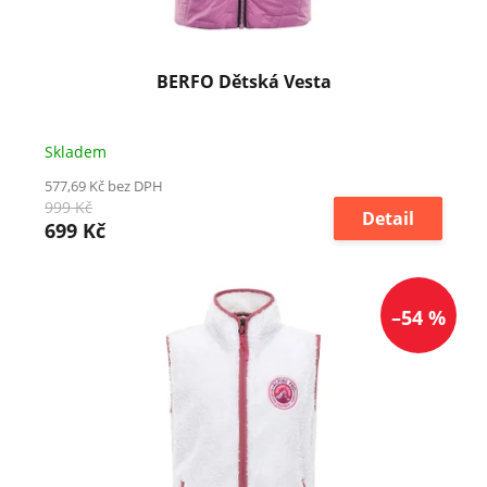
k
t
ů
BERFO Dětská Vesta
Skladem
577,69 Kč bez DPH
999 Kč
Detail
699 Kč
–54 %