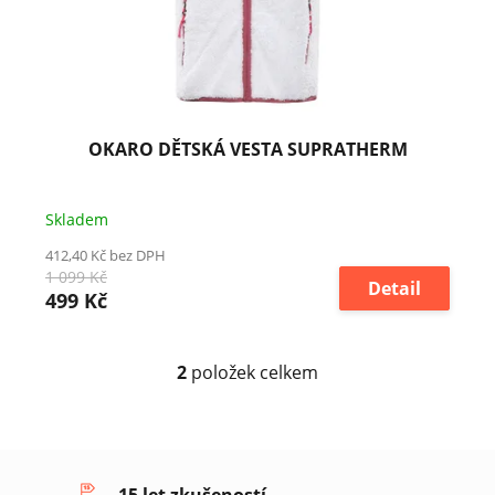
OKARO DĚTSKÁ VESTA SUPRATHERM
Skladem
412,40 Kč bez DPH
1 099 Kč
Detail
499 Kč
2
položek celkem
O
v
l
á
d
a
15 let zkušeností