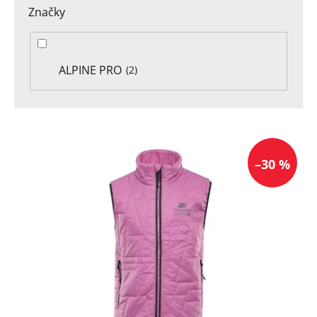
Značky
ALPINE PRO
2
V
ý
–30 %
p
i
s
p
r
o
d
u