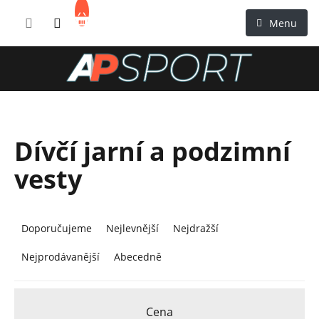
Přejít
NÁKUPNÍ
na
KOŠÍK
obsah
Dívčí jarní a podzimní
vesty
Ř
a
Doporučujeme
Nejlevnější
Nejdražší
z
Nejprodávanější
Abecedně
e
n
í
Cena