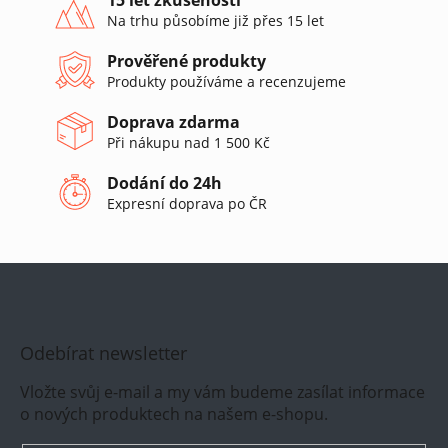
c
Na trhu působíme již přes 15 let
í
p
Prověřené produkty
r
Produkty používáme a recenzujeme
v
k
Doprava zdarma
y
v
Při nákupu nad 1 500 Kč
ý
p
Dodání do 24h
i
Expresní doprava po ČR
s
u
Odebírat newsletter
Vložte svůj e-mail a my vám budeme zasílat informace
o nových produktech na našem e-shopu.