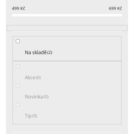
p
r
499
Kč
699
Kč
o
d
u
k
t
Na skladě
2
ů
Akce
0
Novinka
0
Tip
0