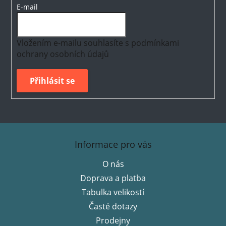
E-mail
Vložením e-mailu souhlasíte s
podmínkami
ochrany osobních údajů
Přihlásit se
Z
á
Informace pro vás
p
O nás
a
Doprava a platba
t
í
Tabulka velikostí
Časté dotazy
Prodejny