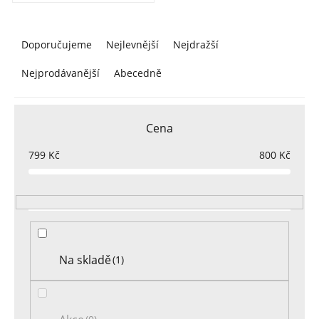
Ř
a
Doporučujeme
Nejlevnější
Nejdražší
z
Nejprodávanější
Abecedně
e
n
í
Cena
p
r
799
Kč
800
Kč
o
d
u
k
t
Na skladě
1
ů