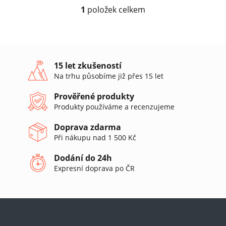
1
položek celkem
O
v
l
á
d
a
15 let zkušeností
c
Na trhu působíme již přes 15 let
í
p
Prověřené produkty
r
Produkty používáme a recenzujeme
v
k
Doprava zdarma
y
v
Při nákupu nad 1 500 Kč
ý
p
Dodání do 24h
i
Expresní doprava po ČR
s
u