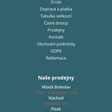
O nás
a
Doprava a platba
t
í
Tabulka velikostí
Časté dotazy
Prodejny
Kontakt
Obchodní podmínky
GDPR
Reklamace
Naše prodejny
Mladá Boleslav
Třída T.G.Masaryka 1066
Náchod
Kamenice 143
Písek