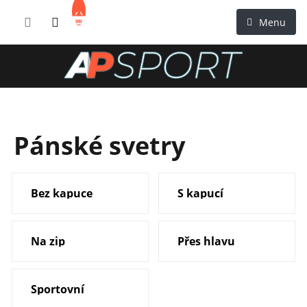
Přejít
NÁKUPNÍ
na
KOŠÍK
obsah
Pánské svetry
Bez kapuce
S kapucí
Na zip
Přes hlavu
Sportovní