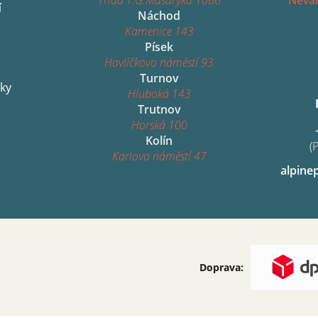
í
Náchod
Kamenice 143
Písek
Havlíčkovo náměstí 93
Turnov
ky
Hluboká 143
Trutnov
Horská 100
Kolín
(
Karlovo náměstí 47
alpine
Doprava: