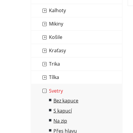
n
í
Kalhoty
p
Mikiny
a
n
Košile
e
l
Kraťasy
Trika
Tílka
Svetry
Bez kapuce
S kapucí
Na zip
Přes hlavu