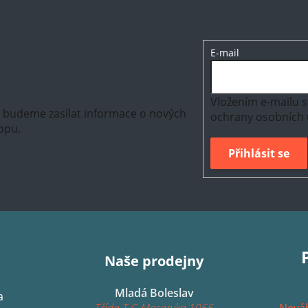
E-mail
Vložením e-mailu s
m budeme zasílat informace o nových
ochrany osobních 
opu.
Přihlásit se
Naše prodejny
Mladá Boleslav
a
Třída T.G.Masaryka 1066
Neváh