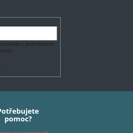
ouhlasíte s
podmínkami
údajů
Potřebujete
pomoc?
ejte nás kontaktovat!