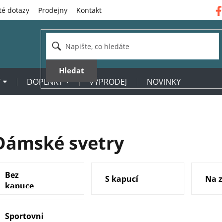
té dotazy
Prodejny
Kontakt
Hledat
Y
DOPLŇKY
VÝPRODEJ
NOVINKY
Dámské svetry
Bez
S kapucí
Na z
kapuce
Sportovni