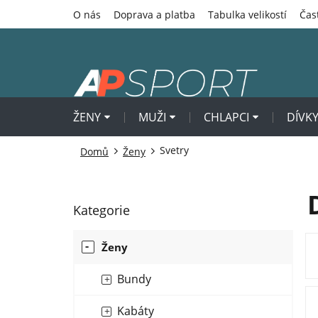
Přejít
O nás
Doprava a platba
Tabulka velikostí
Čas
na
obsah
ŽENY
MUŽI
CHLAPCI
DÍVK
Svetry
Domů
Ženy
P
Kategorie
Přeskočit
o
kategorie
s
Ženy
t
r
Bundy
a
n
Kabáty