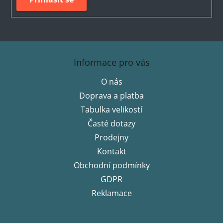
Z
á
Informace pro vás
p
O nás
a
Doprava a platba
t
í
Tabulka velikostí
Časté dotazy
Prodejny
Kontakt
Obchodní podmínky
GDPR
Reklamace