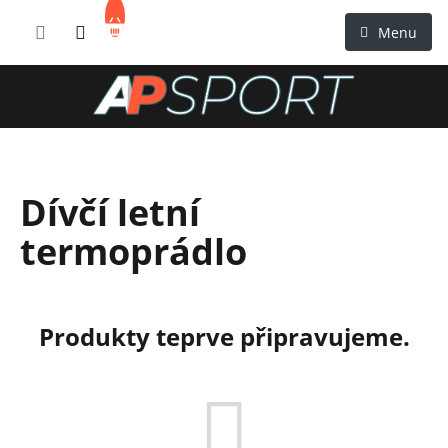
Přejít
NÁKUPNÍ
na
KOŠÍK
obsah
Dívčí letní
termoprádlo
Produkty teprve připravujeme.