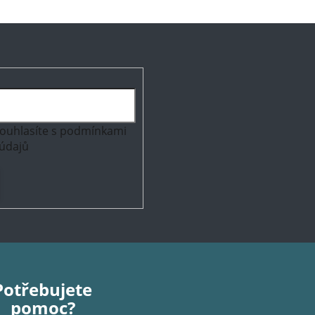
ouhlasíte s
podmínkami
údajů
Potřebujete
pomoc?