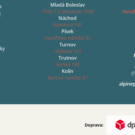
Mladá Boleslav
a
Třída T.G.Masaryka 1066
Neváh
í
Náchod
Kamenice 143
Písek
Havlíčkovo náměstí 93
Turnov
ky
Hluboká 143
Trutnov
Horská 100
Kolín
(
Karlovo náměstí 47
alpine
Doprava: