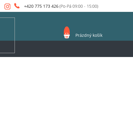
+420 775 173 426
NÁKUPNÍ
Prázdný košík
KOŠÍK