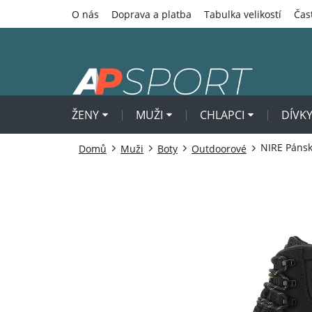
Přejít
O nás
Doprava a platba
Tabulka velikostí
Čas
na
obsah
ŽENY
MUŽI
CHLAPCI
DÍVK
NIRE Páns
Domů
Muži
Boty
Outdoorové