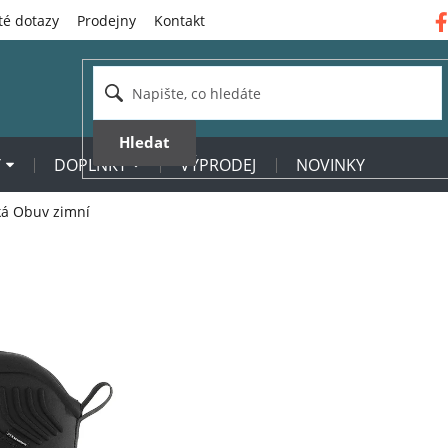
té dotazy
Prodejny
Kontakt
Hledat
Y
DOPLŇKY
VÝPRODEJ
NOVINKY
ká Obuv zimní