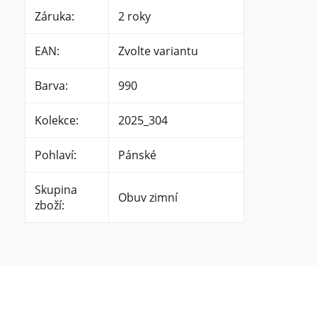
Záruka
:
2 roky
EAN
:
Zvolte variantu
Barva
:
990
Kolekce
:
2025_304
Pohlaví
:
Pánské
Skupina
Obuv zimní
zboží
: