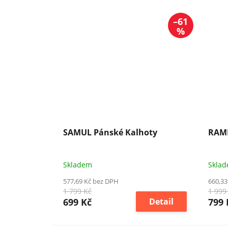
–61
%
SAMUL Pánské Kalhoty
RAME
Skladem
Skla
577,69 Kč bez DPH
660,33
1 799 Kč
1 999
699 Kč
Detail
799 