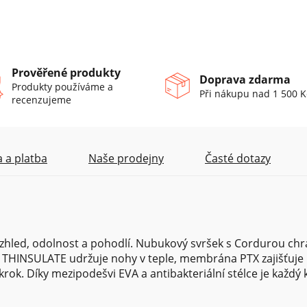
Prověřené produkty
Doprava zdarma
Produkty používáme a
Při nákupu nad 1 500 K
recenzujeme
 a platba
Naše prodejny
Časté dotazy
hled, odolnost a pohodlí. Nubukový svršek s Cordurou chr
s THINSULATE udržuje nohy v teple, membrána PTX zajišťuje
ok. Díky mezipodešvi EVA a antibakteriální stélce je každý 