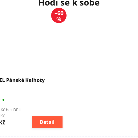
–60
%
L Pánské Kalhoty
dem
 Kč bez DPH
 Kč
Kč
Detail