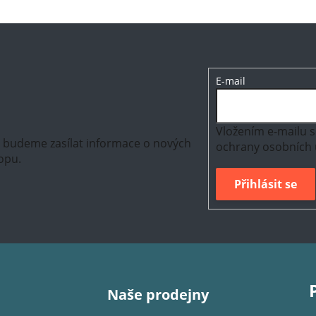
E-mail
Vložením e-mailu s
m budeme zasílat informace o nových
ochrany osobních 
opu.
Přihlásit se
Naše prodejny