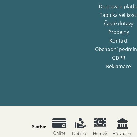
t
Doprava a platb
í
Tabulka velikost
Časté dotazy
Prodejny
Kontakt
Obchodní podmín
GDPR
Reklamace
Platba: