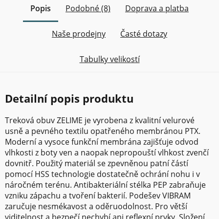
Popis
Podobné (8)
Doprava a platba
Naše prodejny
Časté dotazy
Tabulky velikostí
Detailní popis produktu
Treková obuv ZELIME je vyrobena z kvalitní velurové
usně a pevného textilu opatřeného membránou PTX.
Moderní a vysoce funkční membrána zajišťuje odvod
vlhkosti z boty ven a naopak nepropouští vlhkost zvenčí
dovnitř. Použitý materiál se zpevněnou patní částí
pomocí HSS technologie dostatečně ochrání nohu i v
náročném terénu. Antibakteriální stélka PEP zabraňuje
vzniku zápachu a tvoření bakterií. Podešev VIBRAM
zaručuje nesmékavost a oděruodolnost. Pro větší
viditelnost a bezpečí nechybí ani reflexní prvky. Složení