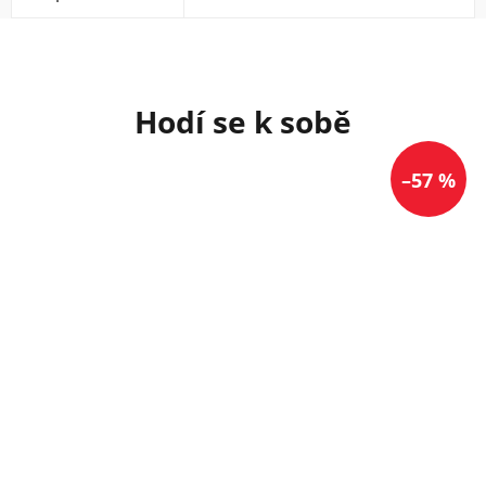
–57 %