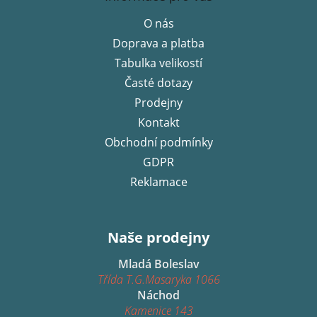
p
O nás
a
Doprava a platba
t
í
Tabulka velikostí
Časté dotazy
Prodejny
Kontakt
Obchodní podmínky
GDPR
Reklamace
Naše prodejny
Mladá Boleslav
Třída T.G.Masaryka 1066
Náchod
Kamenice 143