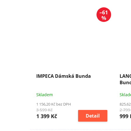
–61
%
IMPECA Dámská Bunda
LANC
Bun
Skladem
Skla
1 156,20 Kč bez DPH
825,62
3 599 Kč
2 799
1 399 Kč
Detail
999 