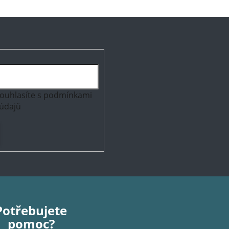
ouhlasíte s
podmínkami
údajů
Potřebujete
pomoc?