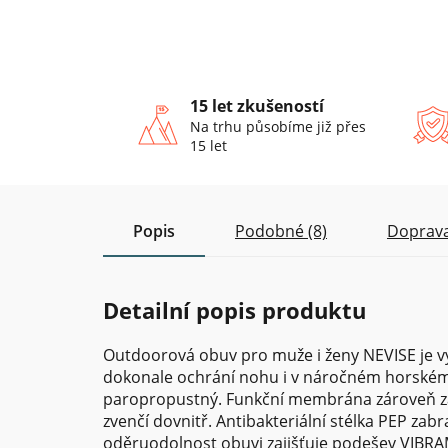
15 let zkušeností
Na trhu působíme již přes
15 let
Popis
Podobné (8)
Doprava
Detailní popis produktu
Outdoorová obuv pro muže i ženy NEVISE je vy
dokonale ochrání nohu i v náročném horském
paropropustný. Funkční membrána zároveň zaj
zvenčí dovnitř. Antibakteriální stélka PEP za
oděruodolnost obuvi zajišťuje podešev VIBRA