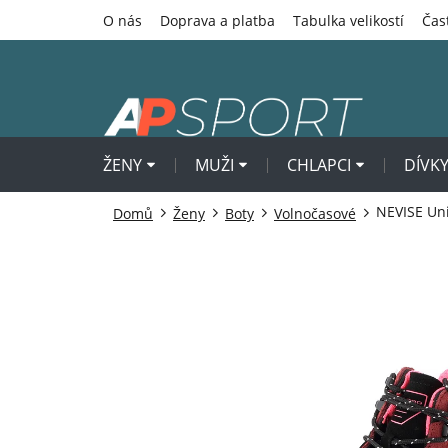
Přejít
O nás
Doprava a platba
Tabulka velikostí
Čas
na
obsah
ŽENY
MUŽI
CHLAPCI
DÍVK
NEVISE Un
Domů
Ženy
Boty
Volnočasové