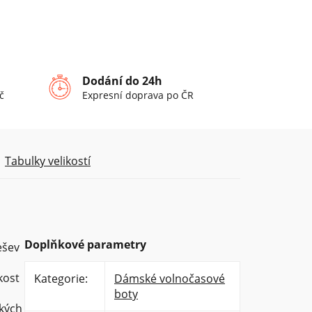
Dodání do 24h
č
Expresní doprava po ČR
Tabulky velikostí
Doplňkové parametry
ešev
kost
Kategorie
:
Dámské volnočasové
boty
ských