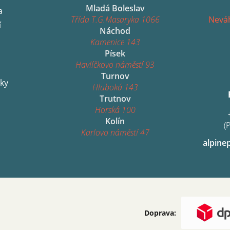
Mladá Boleslav
a
Třída T.G.Masaryka 1066
Neváh
í
Náchod
Kamenice 143
Písek
Havlíčkovo náměstí 93
Turnov
ky
Hluboká 143
Trutnov
Horská 100
Kolín
(
Karlovo náměstí 47
alpine
Doprava: