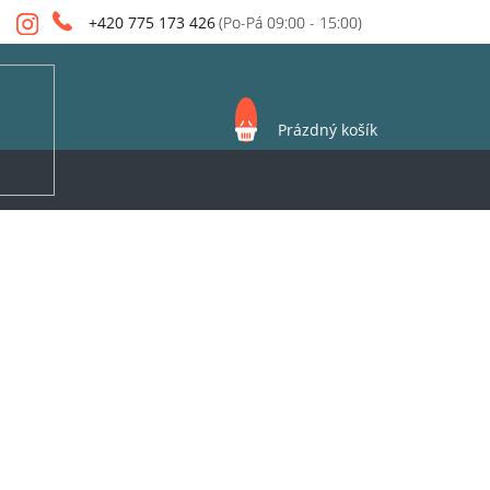
+420 775 173 426
NÁKUPNÍ
Prázdný košík
KOŠÍK