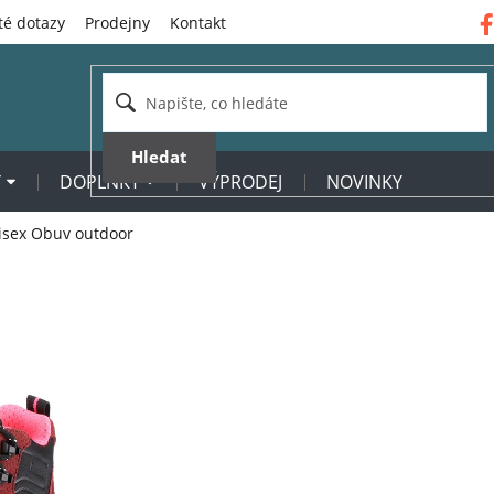
té dotazy
Prodejny
Kontakt
Hledat
Y
DOPLŇKY
VÝPRODEJ
NOVINKY
isex Obuv outdoor