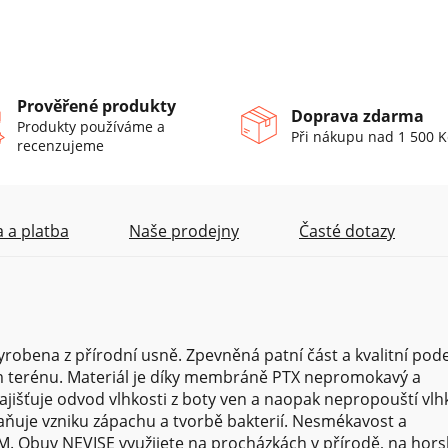
Prověřené produkty
Doprava zdarma
Produkty používáme a
Při nákupu nad 1 500 K
recenzujeme
 a platba
Naše prodejny
Časté dotazy
robena z přírodní usně. Zpevněná patní část a kvalitní pod
 terénu. Materiál je díky membráně PTX nepromokavý a
išťuje odvod vlhkosti z boty ven a naopak nepropouští vlh
braňuje vzniku zápachu a tvorbě bakterií. Nesmékavost a
M. Obuv NEVISE využijete na procházkách v přírodě, na hor