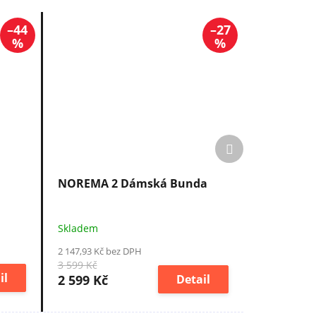
–44
–27
%
%
Další
produkt
NOREMA 2 Dámská Bunda
Skladem
2 147,93 Kč bez DPH
3 599 Kč
il
2 599 Kč
Detail