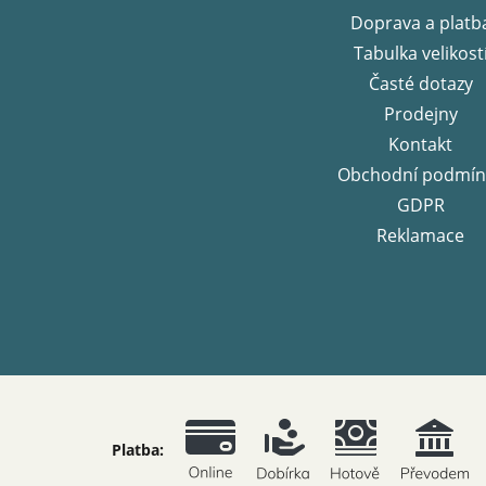
t
Doprava a platb
í
Tabulka velikost
Časté dotazy
Prodejny
Kontakt
Obchodní podmín
GDPR
Reklamace
Platba: