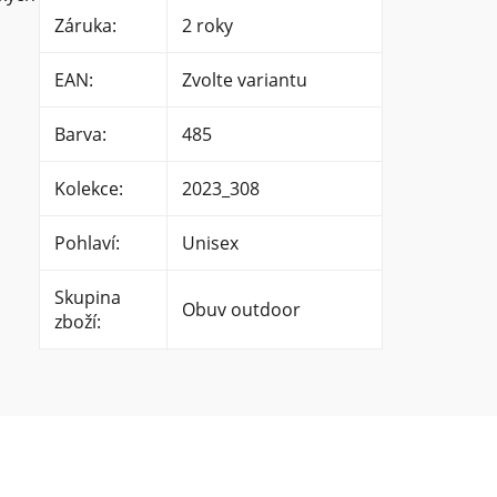
Záruka
:
2 roky
EAN
:
Zvolte variantu
Barva
:
485
Kolekce
:
2023_308
Pohlaví
:
Unisex
Skupina
Obuv outdoor
zboží
: