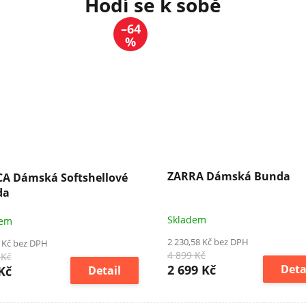
–64
%
ZARRA Dámská Bunda
A Dámská Softshellové
da
Skladem
dem
2 230,58 Kč bez DPH
 Kč bez DPH
4 899 Kč
 Kč
2 699 Kč
Deta
Kč
Detail