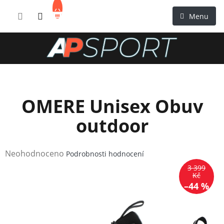
Přejít
NÁKUPNÍ
na
KOŠÍK
obsah
OMERE Unisex Obuv
outdoor
Průměrné
Neohodnoceno
Podrobnosti hodnocení
hodnocení
3 399
produktu
Kč
–44 %
je
0,0
z
5