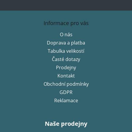
Z
á
Informace pro vás
p
O nás
a
Doprava a platba
t
í
Tabulka velikostí
Časté dotazy
Prodejny
Kontakt
Obchodní podmínky
GDPR
Reklamace
Naše prodejny