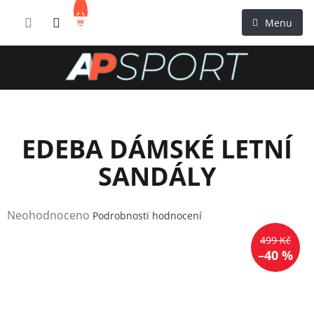
Přejít
NÁKUPNÍ
na
KOŠÍK
obsah
EDEBA DÁMSKÉ LETNÍ
SANDÁLY
Průměrné
Neohodnoceno
Podrobnosti hodnocení
hodnocení
499 Kč
produktu
–40 %
je
0,0
z
5