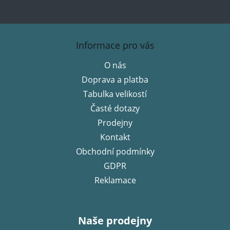
Z
á
Informace pro vás
p
O nás
a
Doprava a platba
t
í
Tabulka velikostí
Časté dotazy
Prodejny
Kontakt
Obchodní podmínky
GDPR
Reklamace
Naše prodejny