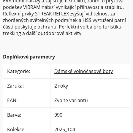
EVA tlumí nárazy a zajišťuje flexibilitu, zatímco pryžová
podešev VIBRAM nabízí vynikající přilnavost a stabilitu.
Reflexní prvky STREAK REFLEX zvyšují viditelnost za
zhoršených světelných podmínek a HSS vyztužení patní
části poskytuje ochranu. Perfektní volba pro turistiku,
trekking a další outdoorové aktivity.
Doplňkové parametry
Kategorie
:
Dámské volnočasové boty
Záruka
:
2 roky
EAN
:
Zvolte variantu
Barva
:
990
Kolekce
:
2025_104