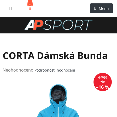
Přejít
NÁKUPNÍ
na
KOŠÍK
obsah
CORTA Dámská Bunda
Průměrné
Neohodnoceno
Podrobnosti hodnocení
hodnocení
4 799
produktu
Kč
–16 %
je
0,0
z
5
hvězdiček.