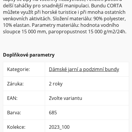
delší taháčky pro snadnější manipulaci. Bundu CORTA
můžete využít při horské turistice i při mnoha ostatních
venkovních aktivitách. Složení materiálu: 90% polyester,
10% elastan. Parametry materiálu: hodnota vodního
sloupce 15 000 mm, paropropustnost 15 000 g/m2/24h.
Doplňkové parametry
Kategorie
:
Dámské jarní a podzimní bundy
Záruka
:
2 roky
EAN
:
Zvolte variantu
Barva
:
685
Kolekce
:
2023_100