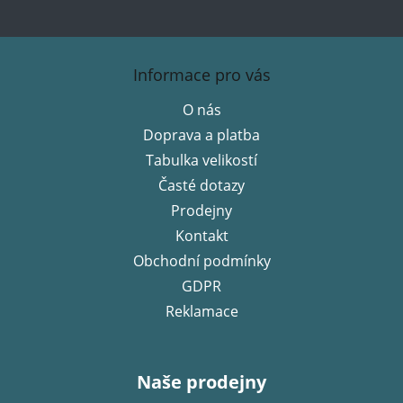
Z
á
Informace pro vás
p
O nás
a
Doprava a platba
t
í
Tabulka velikostí
Časté dotazy
Prodejny
Kontakt
Obchodní podmínky
GDPR
Reklamace
Naše prodejny