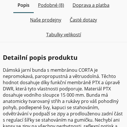
Popis
Podobné (8)
Doprava a platba
Naše prodejny
Časté dotazy
Tabulky velikostí
Detailní popis produktu
Dámská jarní bunda s membránou CORTA je
nepromokavá, paropropustná a větruodolná. Těchto
hodnot dosahuje díky funkční membráně PTX a úpravě
DWR, která tyto vlastnosti podporuje. Materiál PTX
dosahuje vodního sloupce 15 000 mm. Bunda má
anatomicky tvarovaný střih a rukávy pro váš pohodlný
pohyb, podlepené švy, kapuci se stahováním,
odvětrávání v podpaží se zipy a prodlouženou zadní část
s regulací šířky se stahováním na gumičku. Nechybí ani
kapsy se zipy na všechny nezbytnosti, reflexní potisk a