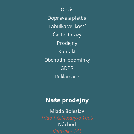
p
O nás
a
Doprava a platba
t
í
Tabulka velikostí
Časté dotazy
Prodejny
Kontakt
Obchodní podmínky
GDPR
Reklamace
Naše prodejny
Mladá Boleslav
Třída T.G.Masaryka 1066
Náchod
Kamenice 143