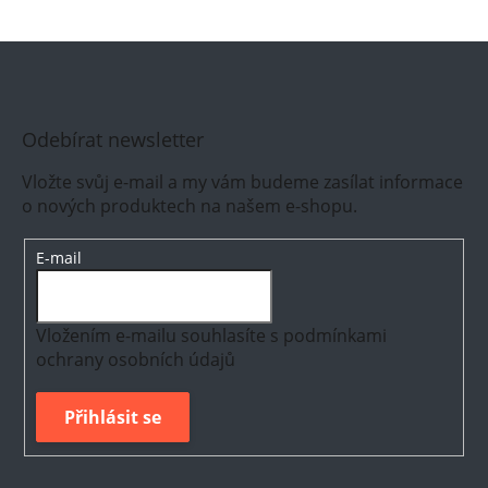
Odebírat newsletter
Vložte svůj e-mail a my vám budeme zasílat informace
o nových produktech na našem e-shopu.
E-mail
Vložením e-mailu souhlasíte s
podmínkami
ochrany osobních údajů
Přihlásit se