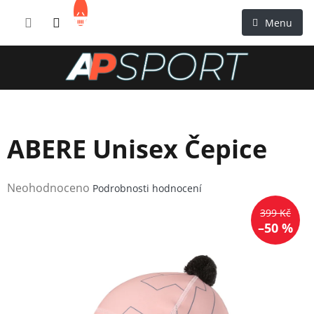
Přejít
NÁKUPNÍ
na
KOŠÍK
obsah
ABERE Unisex Čepice
Průměrné
Neohodnoceno
Podrobnosti hodnocení
hodnocení
399 Kč
produktu
–50 %
je
0,0
z
5
hvězdiček.