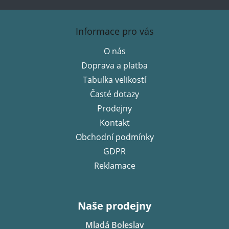
Z
á
Informace pro vás
p
O nás
a
Doprava a platba
t
í
Tabulka velikostí
Časté dotazy
Prodejny
Kontakt
Obchodní podmínky
GDPR
Reklamace
Naše prodejny
Mladá Boleslav