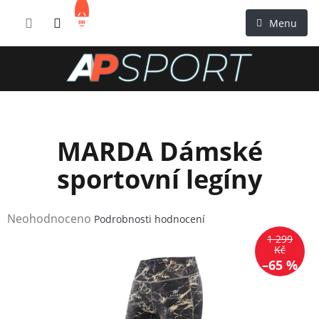
Přejít
NÁKUPNÍ
na
KOŠÍK
obsah
MARDA Dámské
sportovní legíny
Průměrné
Neohodnoceno
Podrobnosti hodnocení
hodnocení
1 299
produktu
Kč
–65 %
je
0,0
z
5