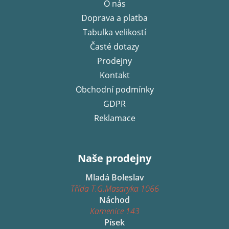
O nás
a
Doprava a platba
t
í
Tabulka velikostí
Časté dotazy
Prodejny
Kontakt
Obchodní podmínky
GDPR
Reklamace
Naše prodejny
Mladá Boleslav
Třída T.G.Masaryka 1066
Náchod
Kamenice 143
Písek