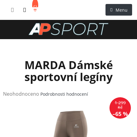
Přejít
NÁKUPNÍ
na
KOŠÍK
obsah
MARDA Dámské
sportovní legíny
Průměrné
Neohodnoceno
Podrobnosti hodnocení
hodnocení
1 299
produktu
Kč
–65 %
je
0,0
z
5