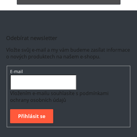
Odebírat newsletter
Vložte svůj e-mail a my vám budeme zasílat informace
o nových produktech na našem e-shopu.
E-mail
Vložením e-mailu souhlasíte s
podmínkami
ochrany osobních údajů
Přihlásit se