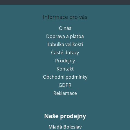
Z
á
Informace pro vás
p
O nás
a
Doprava a platba
t
í
Tabulka velikostí
Časté dotazy
Prodejny
Kontakt
Obchodní podmínky
GDPR
Reklamace
Naše prodejny
Mladá Boleslav