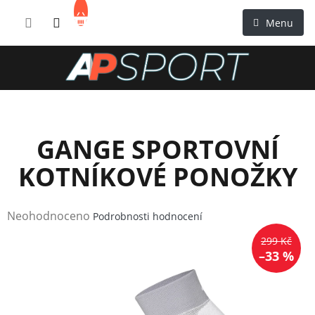
Přejít
NÁKUPNÍ
na
KOŠÍK
obsah
GANGE SPORTOVNÍ
KOTNÍKOVÉ PONOŽKY
Průměrné
Neohodnoceno
Podrobnosti hodnocení
hodnocení
299 Kč
produktu
–33 %
je
0,0
z
5