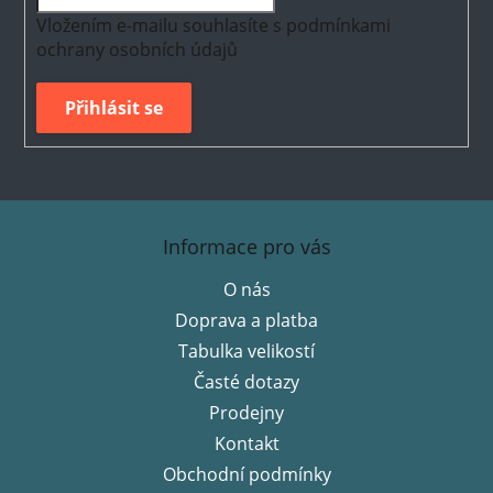
Vložením e-mailu souhlasíte s
podmínkami
ochrany osobních údajů
Přihlásit se
Z
á
Informace pro vás
p
O nás
a
Doprava a platba
t
í
Tabulka velikostí
Časté dotazy
Prodejny
Kontakt
Obchodní podmínky