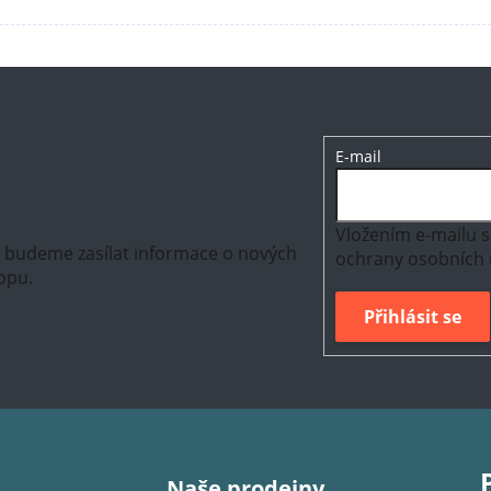
E-mail
Vložením e-mailu s
m budeme zasílat informace o nových
ochrany osobních 
opu.
Přihlásit se
Naše prodejny