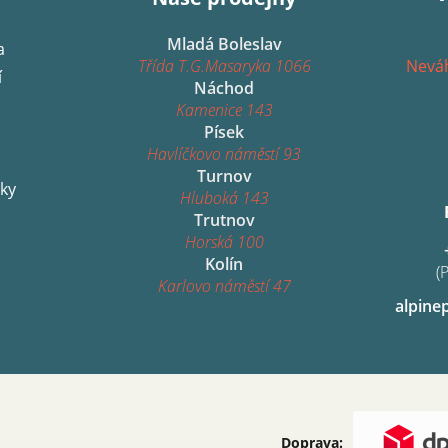
Mladá Boleslav
a
Třída T.G.Masaryka 1066
Neváh
í
Náchod
Kamenice 143
Písek
Havlíčkovo náměstí 93
Turnov
ky
Hluboká 143
Trutnov
Horská 100
Kolín
(
Karlovo náměstí 47
alpine
Doprava: