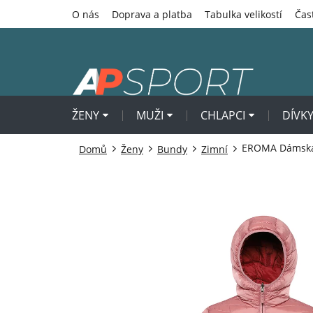
Přejít
O nás
Doprava a platba
Tabulka velikostí
Čas
na
obsah
ŽENY
MUŽI
CHLAPCI
DÍVK
EROMA Dámsk
Domů
Ženy
Bundy
Zimní