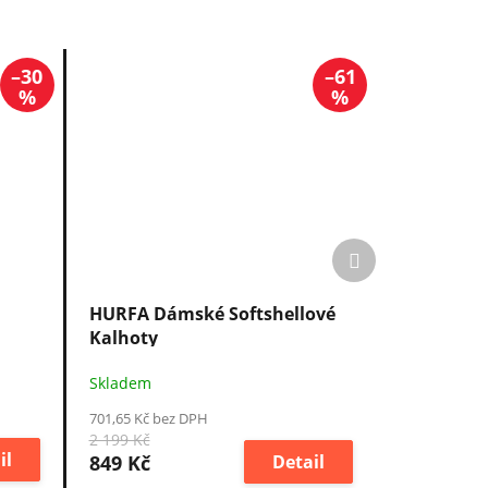
–30
–61
%
%
Další
produkt
HURFA Dámské Softshellové
Kalhoty
Skladem
701,65 Kč bez DPH
2 199 Kč
il
849 Kč
Detail