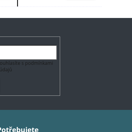
ouhlasíte s
podmínkami
údajů
Potřebujete