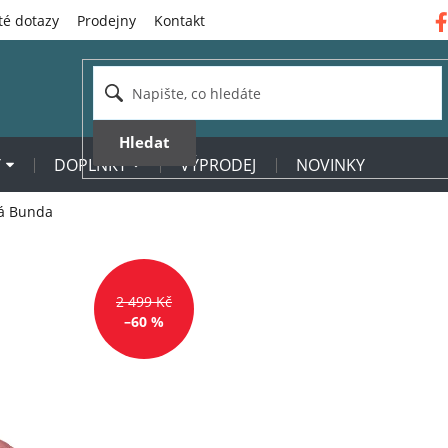
té dotazy
Prodejny
Kontakt
Hledat
Y
DOPLŇKY
VÝPRODEJ
NOVINKY
á Bunda
2 499 Kč
–60 %