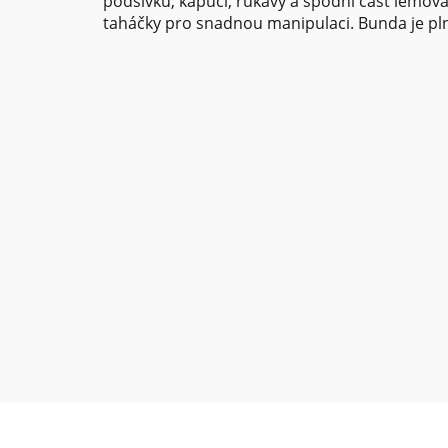
podšívku, kapuci, rukávy a spodní část lemova
taháčky pro snadnou manipulaci. Bunda je pl