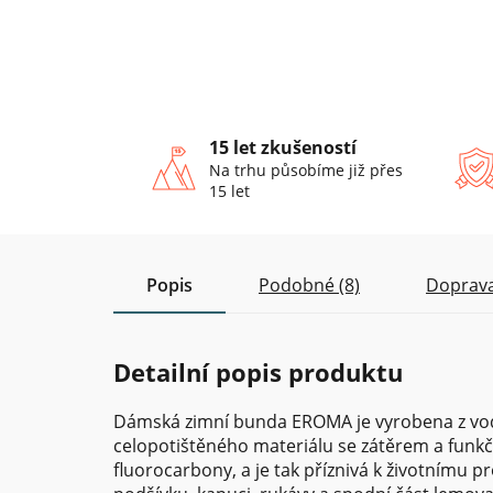
15 let zkušeností
Na trhu působíme již přes
15 let
Popis
Podobné (8)
Doprava
Detailní popis produktu
Dámská zimní bunda EROMA je vyrobena z vod
celopotištěného materiálu se zátěrem a funkč
fluorocarbony, a je tak příznivá k životnímu p