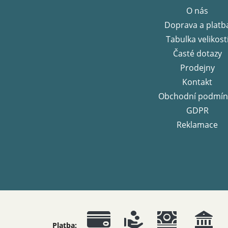
a
O nás
t
Doprava a platb
í
Tabulka velikost
Časté dotazy
Prodejny
Kontakt
Obchodní podmín
GDPR
Reklamace
Platba: