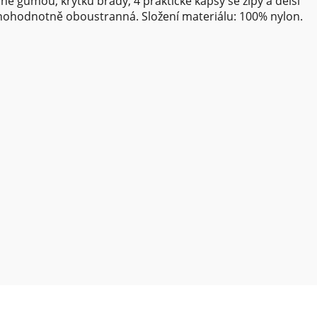
né gumou, krytku brady, 4 praktické kapsy se zipy a delší
nohodnotně oboustranná. Složení materiálu: 100% nylon.