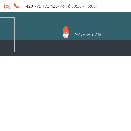
+420 775 173 426
NÁKUPNÍ
Prázdný košík
KOŠÍK