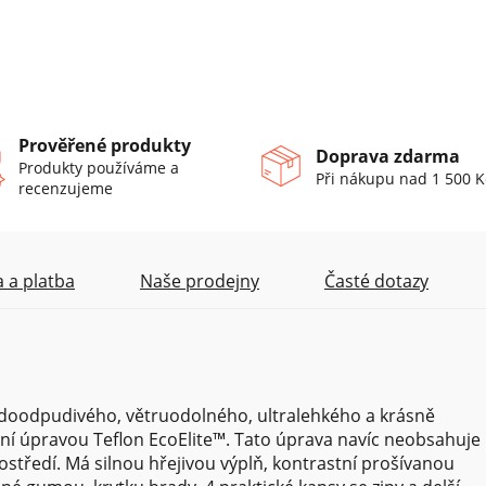
Prověřené produkty
Doprava zdarma
Produkty používáme a
Při nákupu nad 1 500 K
recenzujeme
 a platba
Naše prodejny
Časté dotazy
oodpudivého, větruodolného, ultralehkého a krásně
ní úpravou Teflon EcoElite™. Tato úprava navíc neobsahuje
rostředí. Má silnou hřejivou výplň, kontrastní prošívanou