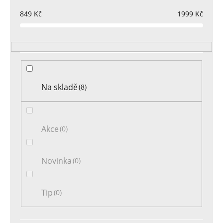
p
r
849
Kč
1999
Kč
o
d
u
k
t
Na skladě
8
ů
Akce
0
Novinka
0
Tip
0