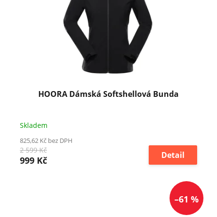
HOORA Dámská Softshellová Bunda
Skladem
825,62 Kč bez DPH
2 599 Kč
Detail
999 Kč
–61 %