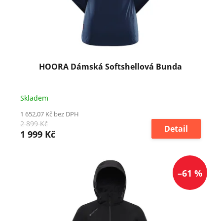
HOORA Dámská Softshellová Bunda
Skladem
1 652,07 Kč bez DPH
2 899 Kč
Detail
1 999 Kč
–61 %