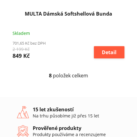
MULTA Dámská Softshellová Bunda
Skladem
701,65 Kč bez DPH
2 199 Kč
Detail
849 Kč
8
položek celkem
O
v
l
á
d
a
15 let zkušeností
c
Na trhu působíme již přes 15 let
í
p
Prověřené produkty
r
Produkty používáme a recenzujeme
v