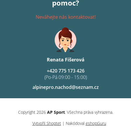
pomoc?
Neváhejte nás kontaktovat!
Renata Fišerová
+420 775 173 426
(Po-Pá 09:00 - 15:00)
alpinepro.nachod@seznam.cz
Copyright 2026
AP Sport
. Všechna práva vyhrazena.
Vytvořil Shoptet
| Nakódoval
eshopGuru