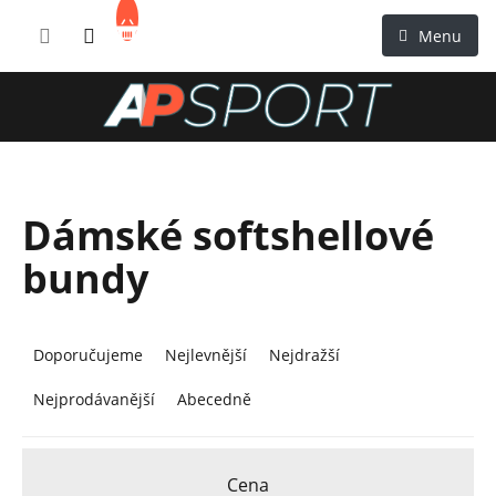
Přejít
NÁKUPNÍ
na
KOŠÍK
obsah
Dámské softshellové
bundy
Ř
a
Doporučujeme
Nejlevnější
Nejdražší
z
Nejprodávanější
Abecedně
e
n
í
Cena