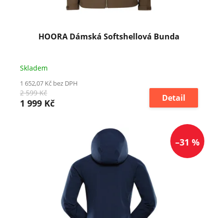
k
t
ů
HOORA Dámská Softshellová Bunda
Skladem
1 652,07 Kč bez DPH
2 599 Kč
Detail
1 999 Kč
–31 %