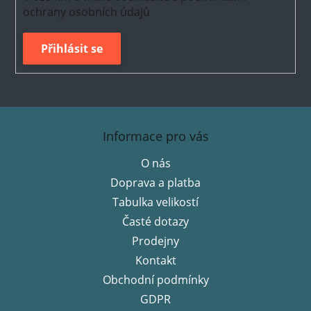
ochrany osobních údajů
Přihlásit se
Z
á
Informace pro vás
p
O nás
a
Doprava a platba
t
í
Tabulka velikostí
Časté dotazy
Prodejny
Kontakt
Obchodní podmínky
GDPR