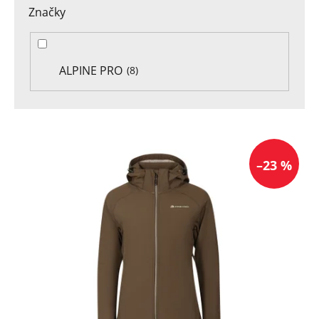
Značky
ALPINE PRO
8
V
ý
–23 %
p
i
s
p
r
o
d
u