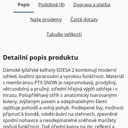
Popis
Podobné (8)
Doprava a platba
Naše prodejny
Časté dotazy
Tabulky velikostí
Detailní popis produktu
Dámské lyžařské kalhoty EDESA 2 kombinují moderní
vzhled, kvalitní zpracování a vysokou funkčnost. Materiál
s membránou PTX SNOW je nepromokavý, prodyšný,
větruodolný a pružný, střední hřejivá výplň zahřeje i v
mrazu. Polopřiléhavý střih s anatomicky tvarovanými
koleny, zvýšeným pasem a odepínatelnými šlemi
zajišťuje pohodlí a volný pohyb. Podlepené švy, možnost
připnutí k bundě, odvětrávání na stehnech, zpevněné
spodní nohavice a neodepínatelné sněhové manžety
zvyšují funkčnost. Dvě přední kapsy na zip, reflexní a