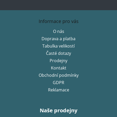
Z
á
Informace pro vás
p
O nás
a
Doprava a platba
t
í
Tabulka velikostí
Časté dotazy
Prodejny
Kontakt
Obchodní podmínky
GDPR
Reklamace
Naše prodejny