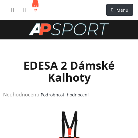
Přejít
NÁKUPNÍ
na
KOŠÍK
obsah
EDESA 2 Dámské
Kalhoty
Průměrné
Neohodnoceno
Podrobnosti hodnocení
hodnocení
produktu
je
0,0
z
5