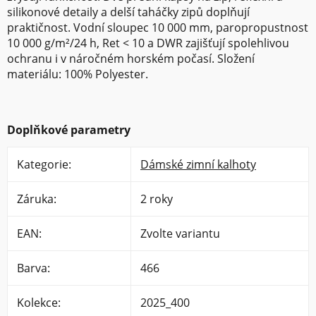
silikonové detaily a delší taháčky zipů doplňují
praktičnost. Vodní sloupec 10 000 mm, paropropustnost
10 000 g/m²/24 h, Ret < 10 a DWR zajišťují spolehlivou
ochranu i v náročném horském počasí. Složení
materiálu: 100% Polyester.
Doplňkové parametry
Kategorie
:
Dámské zimní kalhoty
Záruka
:
2 roky
EAN
:
Zvolte variantu
Barva
:
466
Kolekce
:
2025_400