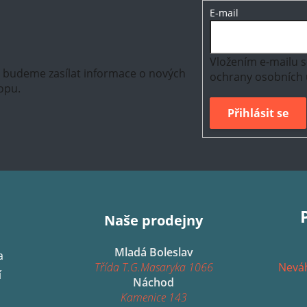
E-mail
Vložením e-mailu s
m budeme zasílat informace o nových
ochrany osobních 
opu.
Přihlásit se
Naše prodejny
Mladá Boleslav
a
Třída T.G.Masaryka 1066
Neváh
í
Náchod
Kamenice 143