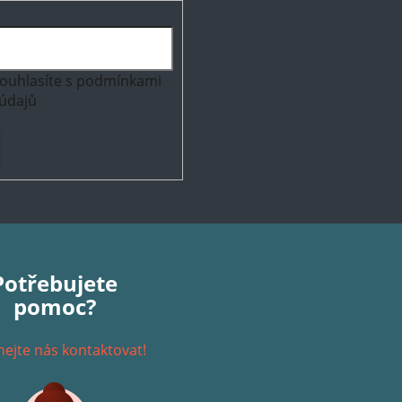
ouhlasíte s
podmínkami
údajů
Potřebujete
pomoc?
ejte nás kontaktovat!