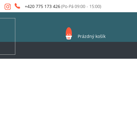
+420 775 173 426
NÁKUPNÍ
Prázdný košík
KOŠÍK