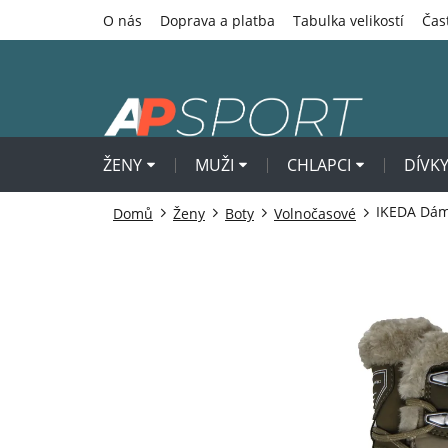
Přejít
O nás
Doprava a platba
Tabulka velikostí
Čas
na
obsah
ŽENY
MUŽI
CHLAPCI
DÍVK
IKEDA Dám
Domů
Ženy
Boty
Volnočasové