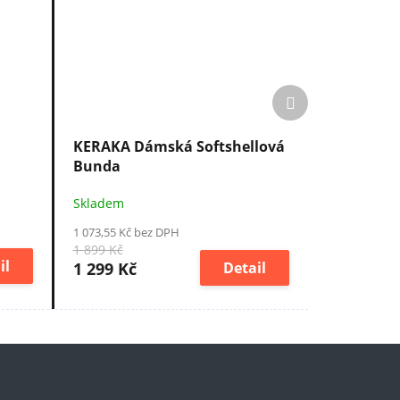
Další
produkt
KERAKA Dámská Softshellová
Bunda
Skladem
1 073,55 Kč bez DPH
1 899 Kč
il
1 299 Kč
Detail