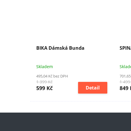
BIKA Dámská Bunda
SPIN
Skladem
Skla
495,04 Kč bez DPH
701,65
1 399 Kč
1 499
599 Kč
Detail
849 