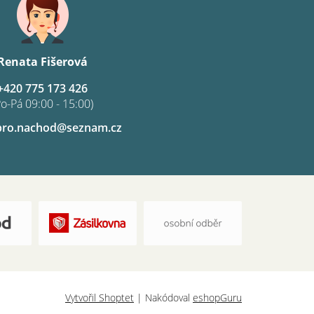
Renata Fišerová
+420 775 173 426
Po-Pá 09:00 - 15:00)
pro.nachod@seznam.cz
Vytvořil Shoptet
| Nakódoval
eshopGuru