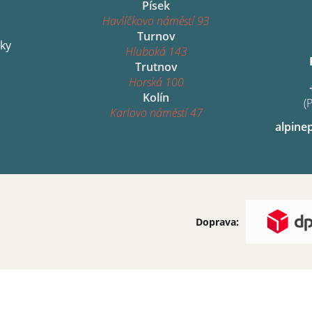
Písek
Havlíčkovo náměstí 93
Turnov
ky
Hluboká 143
Trutnov
Horská 100
Kolín
(
Karlovo náměstí 47
alpine
Doprava: