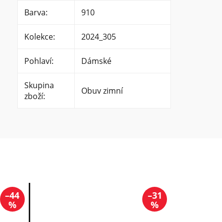
Barva
:
910
Kolekce
:
2024_305
Pohlaví
:
Dámské
Skupina
Obuv zimní
zboží
:
–44
–31
%
%