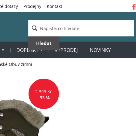
té dotazy
Prodejny
Kontakt
Hledat
Y
DOPLŇKY
VÝPRODEJ
NOVINKY
ské Obuv zimní
2 399 Kč
–33 %