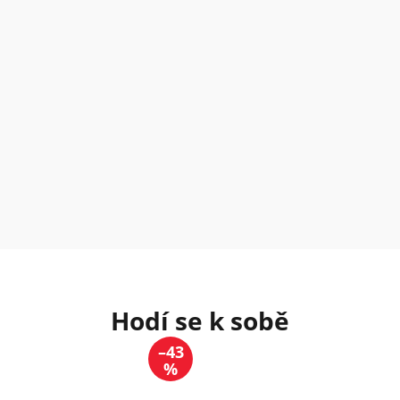
–43
%