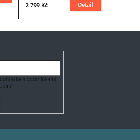
2 799 Kč
Detail
ouhlasíte s
podmínkami
údajů