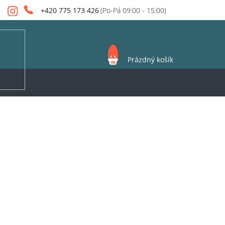
+420 775 173 426
NÁKUPNÍ
Prázdný košík
KOŠÍK