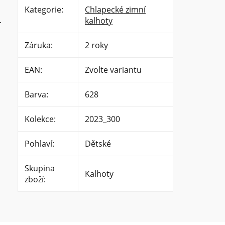
Kategorie
:
Chlapecké zimní
.
kalhoty
Záruka
:
2 roky
EAN
:
Zvolte variantu
Barva
:
628
Kolekce
:
2023_300
Pohlaví
:
Dětské
Skupina
Kalhoty
zboží
: