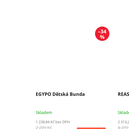
–34
%
EGYPO Dětská Bunda
REAS
Skladem
Skla
1 238,84 Kč bez DPH
2 313,
2 299 Kč
4 299