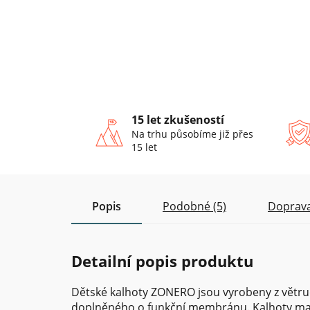
15 let zkušeností
Na trhu působíme již přes
15 let
Popis
Podobné (5)
Doprava
Detailní popis produktu
Dětské kalhoty ZONERO jsou vyrobeny z větru
doplněného o funkční membránu. Kalhoty mají v