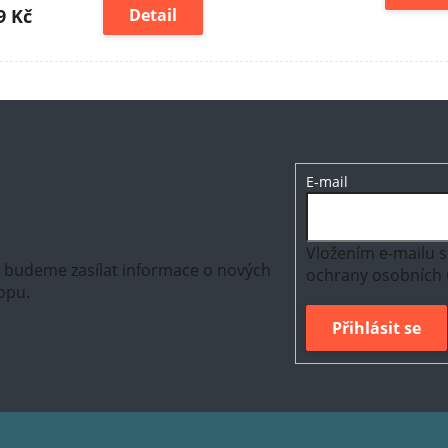
9 Kč
Detail
E-mail
Vložením e-mailu s
m budeme zasílat informace o nových
ochrany osobních 
opu.
Přihlásit se