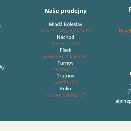
Naše prodejny
Mladá Boleslav
a
Třída T.G.Masaryka 1066
Neváh
í
Náchod
Kamenice 143
Písek
Havlíčkovo náměstí 93
Turnov
ky
Hluboká 143
Trutnov
Horská 100
Kolín
(
Karlovo náměstí 47
alpine