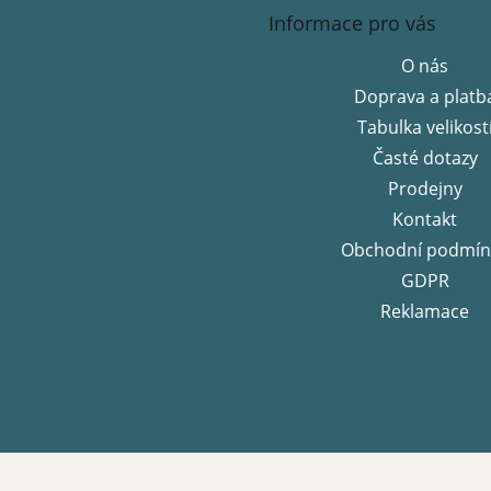
á
Informace pro vás
p
a
O nás
t
Doprava a platb
í
Tabulka velikost
Časté dotazy
Prodejny
Kontakt
Obchodní podmín
GDPR
Reklamace