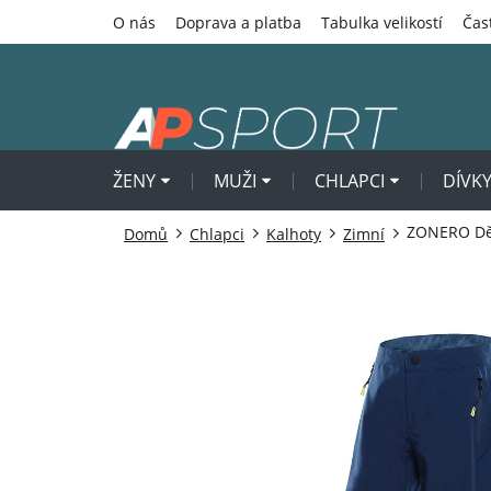
Přejít
O nás
Doprava a platba
Tabulka velikostí
Čas
na
obsah
ŽENY
MUŽI
CHLAPCI
DÍVK
ZONERO Dě
Domů
Chlapci
Kalhoty
Zimní