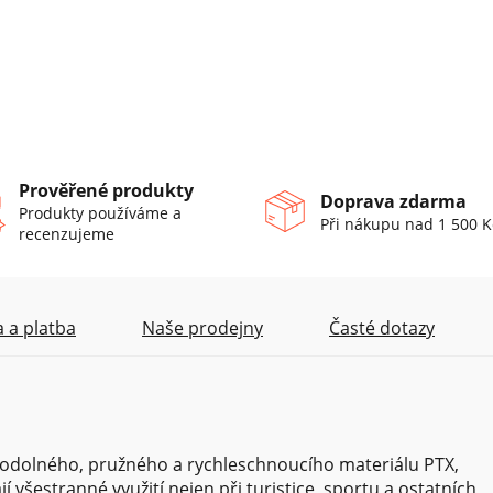
Prověřené produkty
Doprava zdarma
Produkty používáme a
Při nákupu nad 1 500 K
recenzujeme
 a platba
Naše prodejny
Časté dotazy
odolného, pružného a rychleschnoucího materiálu PTX,
šestranné využití nejen při turistice, sportu a ostatních