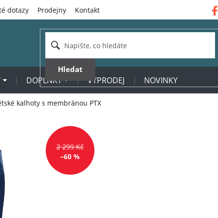
té dotazy
Prodejny
Kontakt
Hledat
Y
DOPLŇKY
VÝPRODEJ
NOVINKY
tské kalhoty s membránou PTX
2 299 Kč
–60 %