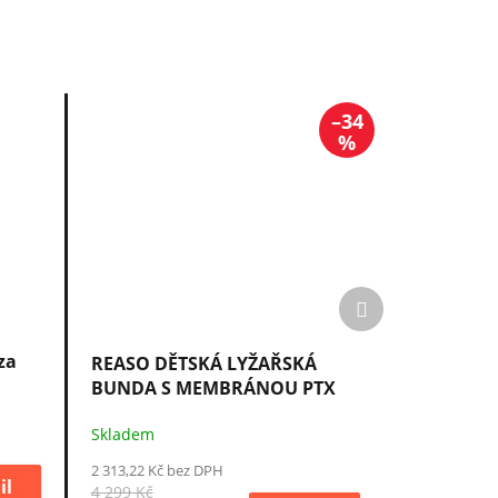
–34
%
Další
produkt
za
REASO DĚTSKÁ LYŽAŘSKÁ
BUNDA S MEMBRÁNOU PTX
SNOW
Skladem
2 313,22 Kč bez DPH
il
4 299 Kč