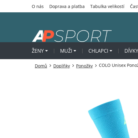
Přejít
O nás
Doprava a platba
Tabulka velikostí
Čas
na
obsah
ŽENY
MUŽI
CHLAPCI
DÍVK
COLO Unisex Pono
Domů
Doplňky
Ponožky