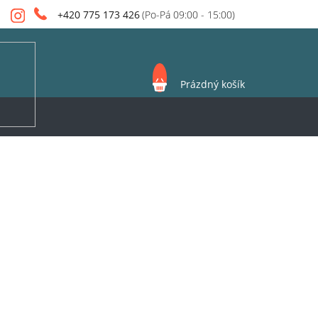
+420 775 173 426
NÁKUPNÍ
Prázdný košík
KOŠÍK