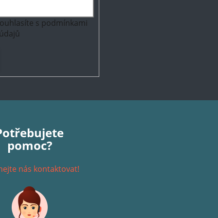
ouhlasíte s
podmínkami
údajů
Potřebujete
pomoc?
ejte nás kontaktovat!