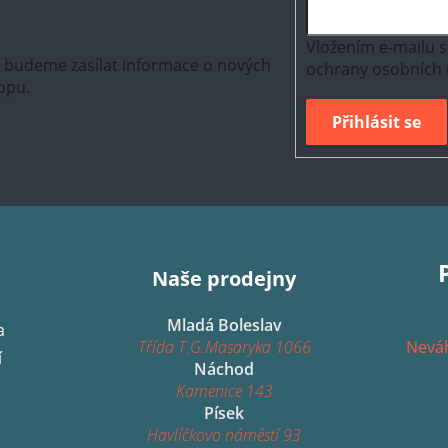
Vložením e-mailu s
m budeme zasílat informace o nových
ochrany osobních 
opu.
Přihlásit se
Naše prodejny
Mladá Boleslav
a
Třída T.G.Masaryka 1066
Neváh
í
Náchod
Kamenice 143
Písek
Havlíčkovo náměstí 93