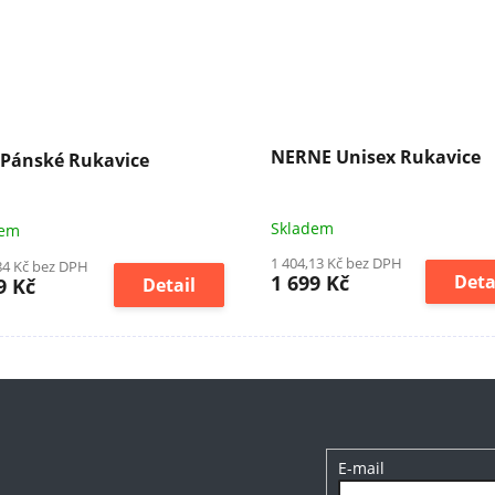
NERNE Unisex Rukavice
Pánské Rukavice
Skladem
dem
1 404,13 Kč bez DPH
84 Kč bez DPH
1 699 Kč
Deta
9 Kč
Detail
E-mail