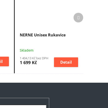
Další
produkt
NERNE Unisex Rukavice
Skladem
1 404,13 Kč bez DPH
il
1 699 Kč
Detail