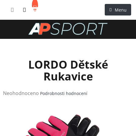
Přejít
NÁKUPNÍ
na
KOŠÍK
obsah
LORDO Dětské
Rukavice
Průměrné
Neohodnoceno
Podrobnosti hodnocení
hodnocení
produktu
je
0,0
z
5