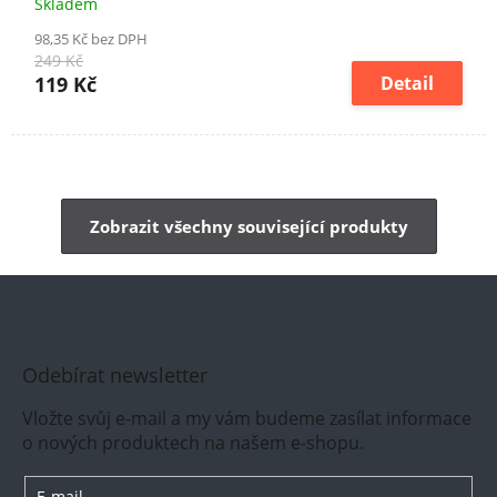
Skladem
98,35 Kč bez DPH
249 Kč
119 Kč
Detail
Zobrazit všechny související produkty
Odebírat newsletter
Vložte svůj e-mail a my vám budeme zasílat informace
o nových produktech na našem e-shopu.
E-mail