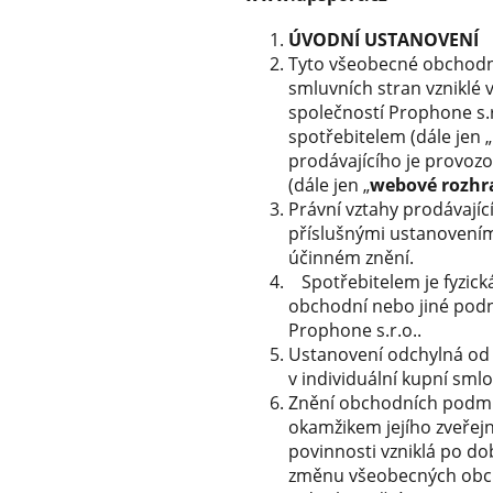
ÚVODNÍ USTANOVENÍ
Tyto všeobecné obchodní
smluvních stran vzniklé v
společností Prophone s.r
spotřebitelem (dále jen „
prodávajícího je provoz
(dále jen „
webové rozhr
Právní vztahy prodávají
příslušnými ustanoveními
účinném znění.
Spotřebitelem je fyzická
obchodní nebo jiné podn
Prophone s.r.o..
Ustanovení odchylná od 
v individuální kupní sm
Znění obchodních podmí
okamžikem jejího zveře
povinnosti vzniklá po d
změnu všeobecných obch