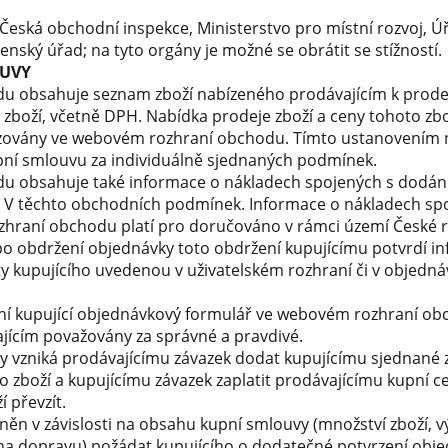
Česká obchodní inspekce, Ministerstvo pro místní rozvoj, 
enský úřad; na tyto orgány je možné se obrátit se stížností.
OUVY
 obsahuje seznam zboží nabízeného prodávajícím k prodeji
zboží, včetně DPH. Nabídka prodeje zboží a ceny tohoto zbož
azovány ve webovém rozhraní obchodu. Tímto ustanovením
upní smlouvu za individuálně sjednaných podmínek.
 obsahuje také informace o nákladech spojených s dodáním
. V těchto obchodních podmínek. Informace o nákladech sp
raní obchodu platí pro doručováno v rámci území České r
po obdržení objednávky toto obdržení kupujícímu potvrdí in
y kupujícího uvedenou v uživatelském rozhraní či v objednávc
lní kupující objednávkový formulář ve webovém rozhraní o
jícím považovány za správné a pravdivé.
 vzniká prodávajícímu závazek dodat kupujícímu sjednané z
o zboží a kupujícímu závazek zaplatit prodávajícímu kupní 
 převzít.
vněn v závislosti na obsahu kupní smlouvy (množství zboží, v
a dopravu) požádat kupujícího o dodatečné potvrzení obje