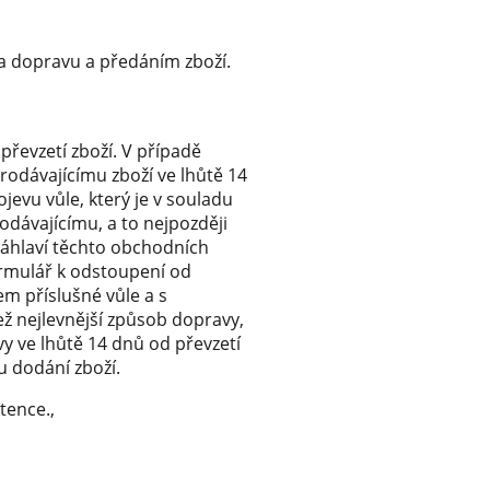
za dopravu a předáním zboží.
řevzetí zboží. V případě
prodávajícímu zboží ve lhůtě 14
evu vůle, který je v souladu
odávajícímu, a to nejpozději
 záhlaví těchto obchodních
ormulář k odstoupení od
m příslušné vůle a s
ež nejlevnější způsob dopravy,
vy ve lhůtě 14 dnů od převzetí
u dodání zboží.
tence.,