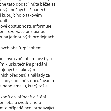
ne tato dodací lhůta běžet až
ve výjimečných případech
cí kupujícího o takovém
upit.
adové dostupnosti, informuje
ení rezervace příslušnou
t na jednotlivých prodejnách
anných obalů způsobem
ebo jiným způsobem než bylo
ím k uskutečnění předání
pojených s takovým
ních předpisů a náklady za
áklady spojené s doručováním
e nebo emailu, který zašle
boží a v případě zjištění
ení obalu svědčícího o
omto případě není prodávající