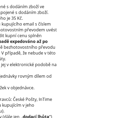
ené s dodáním zboží ve
 spojené s dodáním zboží.
ho je 35 Kč.
 kupujícího email s číslem
ezhotovostním převodem uvést
dit kupní cenu splněn
ípadě expedováno až po
padě bezhotovostního převodu
 V případě, že nebude v této
ůty.
 jej v elektronické podobě na
objednávky rovným dílem od
žek v objednávce.
ravců: České Pošty, InTime
u kupujícím v jeho
u).
(dále jen ,,
dodací lhůta
“)