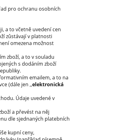
Úřad pro ochranu osobních
, a to včetně uvedení cen
í zůstávají v platnosti
 není omezena možnost
 zboží, a to v souladu
ojených s dodáním zboží
epubliky.
formativním emailem, a to na
e (dále jen ,,
elektronická
bchodu. Údaje uvedené v
boží a převést na něj
cenu dle sjednaných platebních
ýše kupní ceny,
dnávky (například písemně,