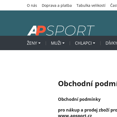
Přejít
O nás
Doprava a platba
Tabulka velikostí
Čas
na
obsah
ŽENY
MUŽI
CHLAPCI
DÍVK
Obchodní podm
Obchodní podmínky
pro nákup a prodej zboží p
www.apsport.cz