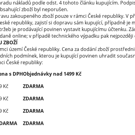
adu nákladů podle odst. 4 tohoto článku kupujícím. Podpis
 obsahující zboží byl neporušen.
pravu zakoupeného zboží pouze v rámci České republiky. V př
ké republiky, zajistí si dopravu sám kupující, případně je
tržeb je prodávající povinen vystavit kupujícímu účtenku. Z
 daně online; v případě technického výpadku pak nejpozději
 ZBOŽÍ
ámci území České republiky. Cena za dodání zboží prostředn
odních podmínek, kterou je kupující povinen uhradit současn
ci České republiky:
ena s DPH
Objednávky nad 1499 Kč
9 Kč
ZDARMA
9 Kč
ZDARMA
9 Kč
ZDARMA
DARMA
ZDARMA