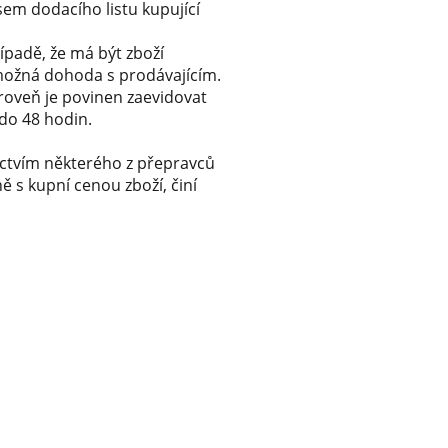
em dodacího listu kupující
ípadě, že má být zboží
 možná dohoda s prodávajícím.
ároveň je povinen zaevidovat
 do 48 hodin.
ictvím některého z přepravců
ě s kupní cenou zboží, činí