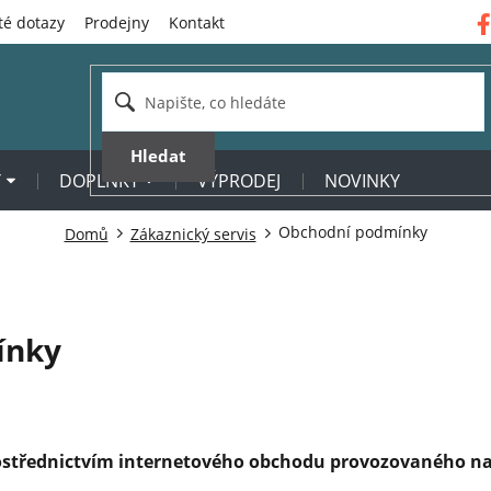
té dotazy
Prodejny
Kontakt
Hledat
Y
DOPLŇKY
VÝPRODEJ
NOVINKY
Obchodní podmínky
Domů
Zákaznický servis
ínky
rostřednictvím internetového obchodu provozovaného na