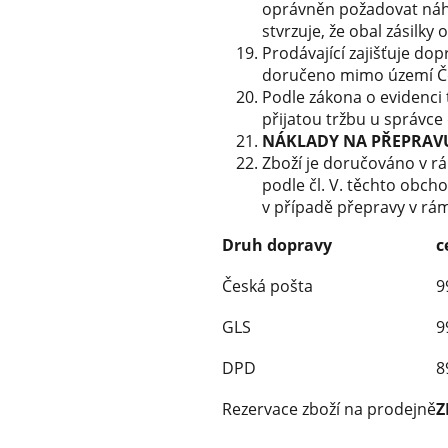
oprávněn požadovat náhr
stvrzuje, že obal zásilky
Prodávající zajišťuje do
doručeno mimo území Čes
Podle zákona o evidenci 
přijatou tržbu u správce
NÁKLADY NA PŘEPRAVU
Zboží je doručováno v r
podle čl. V. těchto obch
v případě přepravy v rám
Druh dopravy
c
Česká pošta
9
GLS
9
DPD
8
Rezervace zboží na prodejně
Z