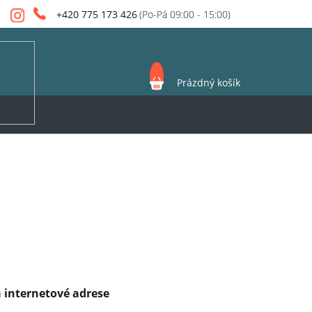
+420 775 173 426
NÁKUPNÍ
Prázdný košík
KOŠÍK
 internetové adrese