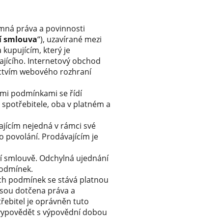
emná práva a povinnosti
í smlouva
“), uzavírané mezi
a kupujícím, který je
ajícího. Internetový obchod
ictvím webového rozhraní
ími podmínkami se řídí
 spotřebitele, oba v platném a
ajícím nejedná v rámci své
 povolání. Prodávajícím je
í smlouvě. Odchylná ujednání
podmínek.
ch podmínek se stává platnou
sou dotčena práva a
řebitel je oprávněn tuto
ypovědět s výpovědní dobou