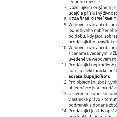
jednoho měsíce.
Dozorujícím orgánem je 
údajů a příslušný živnost
UZAVŘENÍ KUPNÍ SML
Webové rozhraní obchodu
jednotlivého nabízeného 
po dobu, kdy jsou zobr
prodávajícího uzavřít k
Webové rozhraní obchodu
s cenami uvedenými v čl
uvedené ve webovém rozh
Prodávající neprodleně 
adresu elektronické pošt
adresa kupujícího
“).
Pro objednání zboží vyp
objednávce jsou prodáva
Uzavřením kupní smlouvy
vlastnické právo k tomut
podmínek a dodané zboží
Prodávající je vždy oprá
předpokládané náklady n