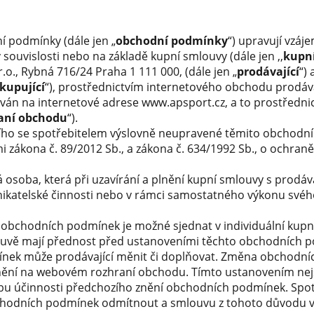
 podmínky (dále jen „
obchodní podmínky
“) upravují vzáj
 souvislosti nebo na základě kupní smlouvy (dále jen ,,
kupn
.o., Rybná 716/24 Praha 1 111 000, (dále jen „
prodávající
“) 
kupující
“), prostřednictvím internetového obchodu prodáv
ován na internetové adrese www.apsport.cz, a to prostředn
aní obchodu
“).
cího se spotřebitelem výslovně neupravené těmito obchodn
 zákona č. 89/2012 Sb., a zákona č. 634/1992 Sb., o ochraně
 osoba, která při uzavírání a plnění kupní smlouvy s prodáv
ikatelské činnosti nebo v rámci samostatného výkonu svého
obchodních podmínek je možné sjednat v individuální kupn
louvě mají přednost před ustanoveními těchto obchodních 
nek může prodávající měnit či doplňovat. Změna obchodní
jnění na webovém rozhraní obchodu. Tímto ustanovením nej
obu účinnosti předchozího znění obchodních podmínek. Spot
odních podmínek odmítnout a smlouvu z tohoto důvodu v