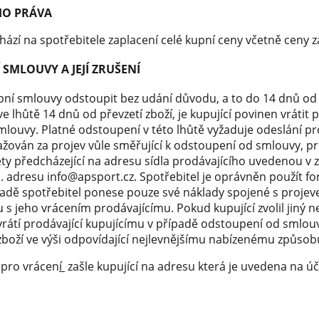
HO PRÁVA
chází na spotřebitele zaplacení celé kupní ceny včetně ceny 
SMLOUVY A JEJÍ ZRUŠENÍ
ní smlouvy odstoupit bez udání důvodu, a to do 14 dnů od p
 lhůtě 14 dnů od převzetí zboží, je kupující povinen vrátit 
ouvy. Platné odstoupení v této lhůtě vyžaduje odeslání proj
žován za projev vůle směřující k odstoupení od smlouvy, pr
ěty předcházející na adresu sídla prodávajícího uvedenou v
 adresu info@apsport.cz. Spotřebitel je oprávněn použít f
adě spotřebitel ponese pouze své náklady spojené s projeve
s jeho vrácením prodávajícímu. Pokud kupující zvolil jiný n
, vrátí prodávající kupujícímu v případě odstoupení od smlou
zboží ve výši odpovídající nejlevnějšímu nabízenému způsob
 pro vrácen
í
zašle kupující na adresu která je uvedena na úč