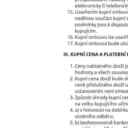
elektronicky či telefonick
Uzavřením kupní smlouvy 
nedílnou součást kupní 
podmínky jsou k dispozi
kupujícím.
Kupní smlouvu lze uzavří
Kupní smlouva bude ulož
III. KUPNÍ CENA A PLATEBN
Ceny nabízeného zboží j
hodnoty a všech souvisej
Kupní cena zboží bude d
ceně příslušného zboží
ustanovením není omezen
Způsob úhrady kupní cen
na volbu kupujícího učin
a) v hotovosti na dobírk
osobního odběru;
b) bezhotovostně bankov