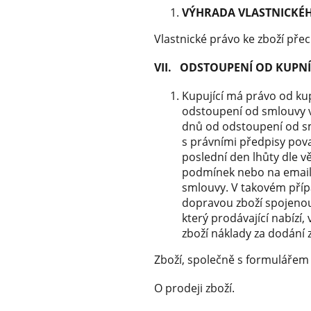
VÝHRADA VLASTNICKÉ
Vlastnické právo ke zboží pře
VII. ODSTOUPENÍ OD KUPNÍ 
Kupující má právo od kup
odstoupení od smlouvy ve
dnů od odstoupení od sml
s právními předpisy pova
poslední den lhůty dle v
podmínek nebo na email.
smlouvy. V takovém příp
dopravou zboží spojenou 
který prodávající nabízí
zboží náklady za dodání 
Zboží, společně s formulářem
O prodeji zboží.