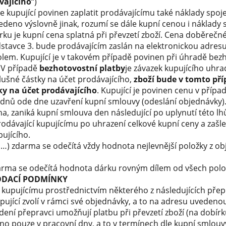
vajícího
“)
e kupující povinen zaplatit prodávajícímu také náklady spoj
vedeno výslovně jinak, rozumí se dále kupní cenou i náklady
rku je kupní cena splatná při převzetí zboží. Cena doběrečné
odstavce 3. bude prodávajícím zaslán na elektronickou adresu
olem. Kupující je v takovém případě povinen při úhradě b
. V případě
bezhotovostní platby
je závazek kupujícího uhra
lušné částky na účet prodávajícího,
zboží bude v tomto př
ky na účet prodávajícího
. Kupující je povinen cenu v pří
0 dnů ode dne uzavření kupní smlouvy (odeslání objednávky).
, zaniká kupní smlouva den následující po uplynutí této lh
odávající kupujícímu po uhrazení celkové kupní ceny a zašle
ujícího.
+1…) zdarma se odečítá vždy hodnota nejlevnější položky z 
arma se odečítá hodnota dárku rovným dílem od všech polo
ODACÍ PODMÍNKY
 kupujícímu prostřednictvím některého z následujících přep
ující zvolí v rámci své objednávky, a to na adresu uvedeno
ení přepravci umožňují platbu při převzetí zboží (na dobírk
no pouze v pracovní dny, a to v termínech dle kupní smlouvy 