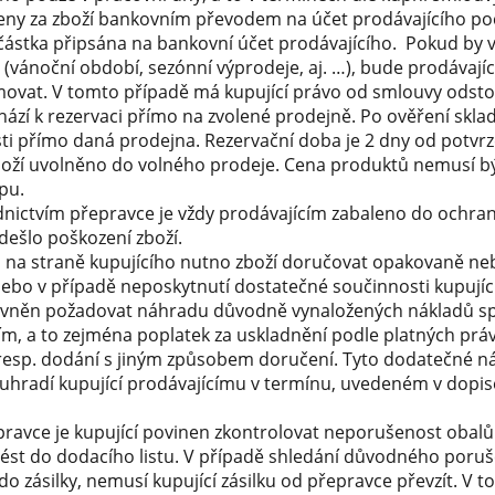
ceny za zboží bankovním převodem na účet prodávajícího poč
 částka připsána na bankovní účet prodávajícího. Pokud by 
y (vánoční období, sezónní výprodeje, aj. …), bude prodávají
ovat. V tomto případě má kupující právo od smlouvy odsto
hází k rezervaci přímo na zvolené prodejně. Po ověření skl
ti přímo daná prodejna. Rezervační doba je 2 dny od potvrz
oží uvolněno do volného prodeje. Cena produktů nemusí bý
pu.
dnictvím přepravce je vždy prodávajícím zabaleno do ochr
dešlo poškození zboží.
dů na straně kupujícího nutno zboží doručovat opakovaně n
ebo v případě neposkytnutí dostatečné součinnosti kupujíc
právněn požadovat náhradu důvodně vynaložených nákladů s
 a to zejména poplatek za uskladnění podle platných práv
esp. dodání s jiným způsobem doručení. Tyto dodatečné n
 uhradí kupující prodávajícímu v termínu, uvedeném v dopis
epravce je kupující povinen zkontrolovat neporušenost obalů z
vést do dodacího listu. V případě shledání důvodného poruš
 zásilky, nemusí kupující zásilku od přepravce převzít. V t