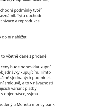
obchodní podmínky tvoří
seznámil. Tyto obchodní
rchivace a reprodukce
do ní nahlížet.
to včetně daně z přidané
í ceny bude odpovídat kupní
bjednávky kupujícím. Tímto
duálně sjednaných podmínek.
í smlouvě, a to v návaznosti
ících variant platby:
m v objednávce, vyjma
vedený u Moneta money bank