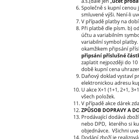
a.s.(dále jen „
účet prodá
Společně s kupní cenou j
smluvené výši. Není-li u
V případě platby na dobí
Při platbě dle písm. b) 
účtu a variabilním symb
variabilní symbol platby
okamžikem připsání přís
připsání příslušné část
zaplatit nejpozději do 1
době kupní cena uhrazena
Daňový doklad vystaví pr
elektronickou adresu kup
U akce X+1 (1+1, 2+1, 3
všech položek.
V případě akce dárek zd
ZPŮSOB DOPRAVY A D
Prodávající dodává zboží
nebo DPD, kterého si kup
objednávce. Všichni uved
Dodání zboží je realizová