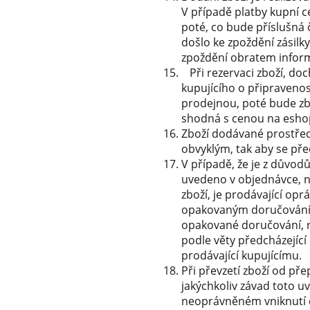
V případě platby kupní 
poté, co bude příslušná
došlo ke zpoždění zásilk
zpoždění obratem inform
Při rezervaci zboží, doc
kupujícího o připravenos
prodejnou, poté bude zb
shodná s cenou na esho
Zboží dodávané prostře
obvyklým, tak aby se pře
V případě, že je z důvo
uvedeno v objednávce, n
zboží, je prodávající o
opakovaným doručováním,
opakované doručování, r
podle věty předcházející
prodávající kupujícímu.
Při převzetí zboží od př
jakýchkoliv závad toto u
neoprávněném vniknutí do