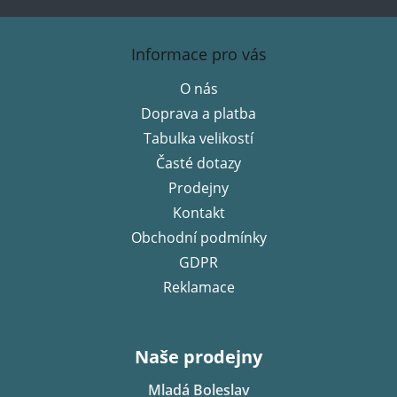
Z
á
Informace pro vás
p
O nás
a
Doprava a platba
t
í
Tabulka velikostí
Časté dotazy
Prodejny
Kontakt
Obchodní podmínky
GDPR
Reklamace
Naše prodejny
Mladá Boleslav