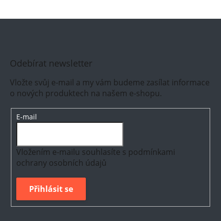
Odebírat newsletter
Vložte svůj e-mail a my vám budeme zasílat informace
o nových produktech na našem e-shopu.
E-mail
Vložením e-mailu souhlasíte s
podmínkami
ochrany osobních údajů
Přihlásit se