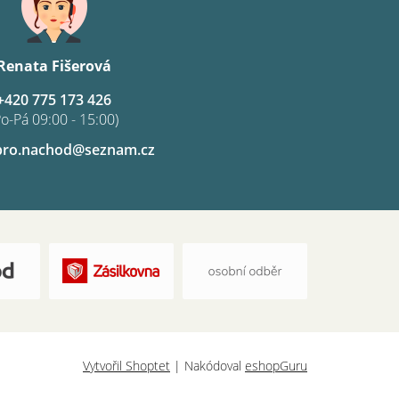
Renata Fišerová
+420 775 173 426
Po-Pá 09:00 - 15:00)
pro.nachod@seznam.cz
Vytvořil Shoptet
| Nakódoval
eshopGuru