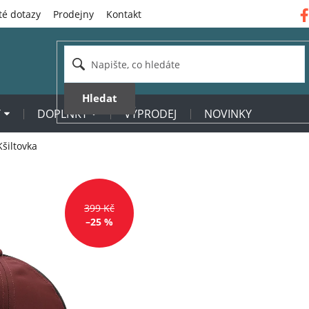
té dotazy
Prodejny
Kontakt
Hledat
Y
DOPLŇKY
VÝPRODEJ
NOVINKY
šiltovka
399 Kč
–25 %