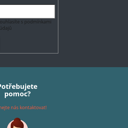
ouhlasíte s
podmínkami
údajů
Potřebujete
pomoc?
ejte nás kontaktovat!