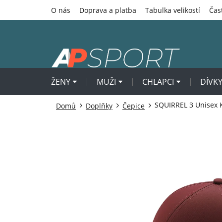
Přejít
O nás
Doprava a platba
Tabulka velikostí
Čas
na
obsah
ŽENY
MUŽI
CHLAPCI
DÍVK
SQUIRREL 3 Unisex K
Domů
Doplňky
Čepice