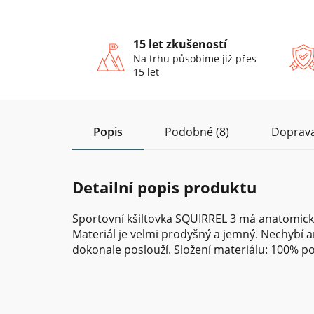
15 let zkušeností
Na trhu působíme již přes
15 let
Popis
Podobné (8)
Doprava
Detailní popis produktu
Sportovní kšiltovka SQUIRREL 3 má anatomicky t
Materiál je velmi prodyšný a jemný. Nechybí an
dokonale poslouží. Složení materiálu: 100% po