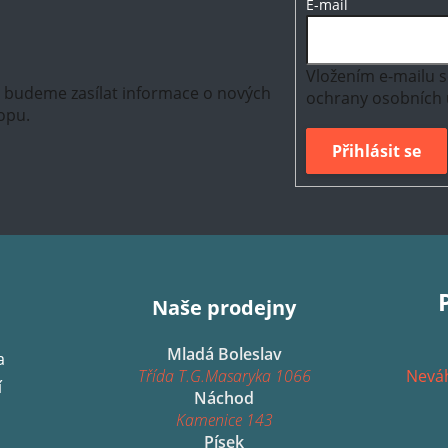
E-mail
Vložením e-mailu s
m budeme zasílat informace o nových
ochrany osobních 
opu.
Přihlásit se
Naše prodejny
Mladá Boleslav
a
Třída T.G.Masaryka 1066
Neváh
í
Náchod
Kamenice 143
Písek