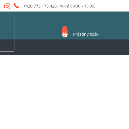
+420 775 173 426
NÁKUPNÍ
Prázdný košík
KOŠÍK