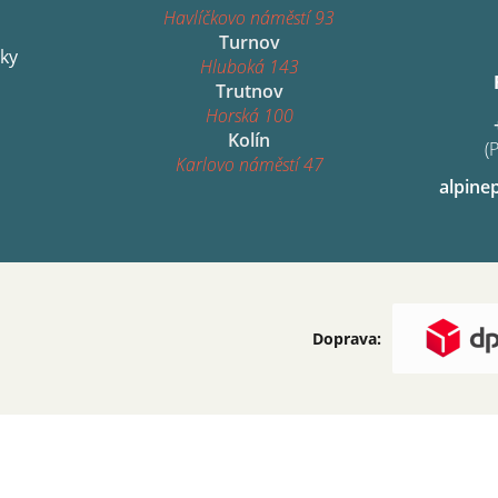
Havlíčkovo náměstí 93
Turnov
ky
Hluboká 143
Trutnov
Horská 100
Kolín
(
Karlovo náměstí 47
alpine
Doprava: