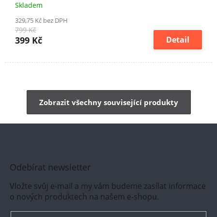
Skladem
329,75 Kč bez DPH
799 Kč
399 Kč
Detail
Zobrazit všechny související produkty
Odebírat newsletter
Vložte svůj e-mail a my vám budeme zasílat informace
o nových produktech na našem e-shopu.