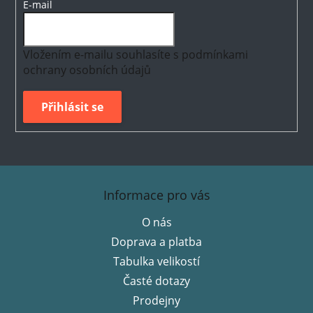
E-mail
Vložením e-mailu souhlasíte s
podmínkami
ochrany osobních údajů
Přihlásit se
Z
á
Informace pro vás
p
O nás
a
Doprava a platba
t
í
Tabulka velikostí
Časté dotazy
Prodejny