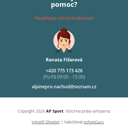
pomoc?
Neváhejte nás kontaktovat!
Renata Fišerová
+420 775 173 426
(Po-Pá 09:00 - 15:00)
alpinepro.nachod@seznam.cz
Copyright 2026
AP Sport
. Všechna práva vyhrazena.
Vytvořil Shoptet
| Nakódoval
eshopGuru