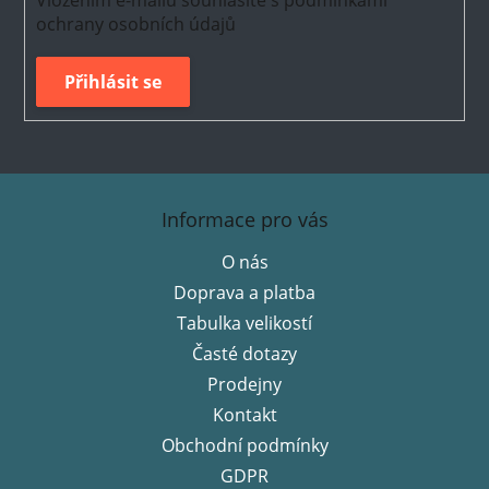
Vložením e-mailu souhlasíte s
podmínkami
ochrany osobních údajů
Přihlásit se
Z
á
Informace pro vás
p
O nás
a
Doprava a platba
t
í
Tabulka velikostí
Časté dotazy
Prodejny
Kontakt
Obchodní podmínky
GDPR