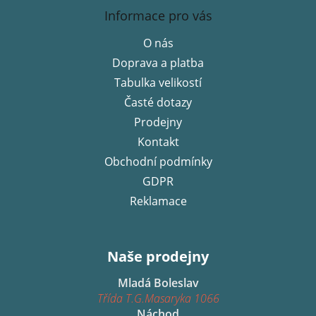
á
Informace pro vás
p
O nás
a
Doprava a platba
t
í
Tabulka velikostí
Časté dotazy
Prodejny
Kontakt
Obchodní podmínky
GDPR
Reklamace
Naše prodejny
Mladá Boleslav
Třída T.G.Masaryka 1066
Náchod