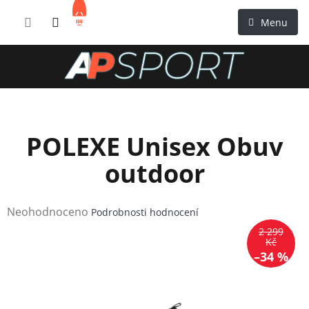
Přejít
NÁKUPNÍ
na
KOŠÍK
obsah
POLEXE Unisex Obuv
outdoor
Průměrné
Neohodnoceno
Podrobnosti hodnocení
hodnocení
2 299
produktu
Kč
–34 %
je
0,0
z
5