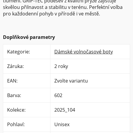
tlumení. GRIP-TEC podešev z kvalitní pryže zajišťuje
skvělou přilnavost a stabilitu v terénu. Perfektní volba
pro každodenní pohyb v přírodě i ve městě.
Doplňkové parametry
Kategorie
:
Dámské volnočasové boty
Záruka
:
2 roky
EAN
:
Zvolte variantu
Barva
:
602
Kolekce
:
2025_104
Pohlaví
:
Unisex